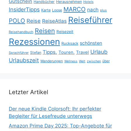
Gutschein
Handbücher
Herausnehmen
Hotels
MARCO
InsiderTipps
nach
Karte
Loose
plus
Reiseführer
POLO
Reise
ReiseAtlas
Reisen
Reisezeit
Reisehandbuch
Rezessionen
schönsten
Rucksack
Urlaub
Tipps.
Touren.
Travel
Stefan
Sprachführer
Urlaubszeit
Wanderungen
über
Wellness
Welt
zwischen
Letzter Artikel
Der neue Kindle Colorsoft: Ihr perfekter
Begleiter für Lesefreude unterwegs
Amazon Prime Day 2025: Top-Angebote für