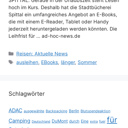
SPITTAL. Gerade in der Urlaubszeit steht Lesen
hoch im Kurs. Deshalb hat die Stadtbücherei
Spittal ein umfangreiches Angebot an E-Books,
die mit einem E-Reader, Tablet oder Handy
jederzeit heruntergeladen werden könnten. Die
Leihfrist für … ad-hoc-news.de
Kategorien
Reisen: Aktuelle News
Schlagwörter
ausleihen
,
EBooks
,
länger
,
Sommer
Schlagwörter
ADAC
Berlin
ausgewählte
Backpacking
Blutspendeaktion
für
Camping
DuMont
durch
Eine
fuer
Deutschland
extra