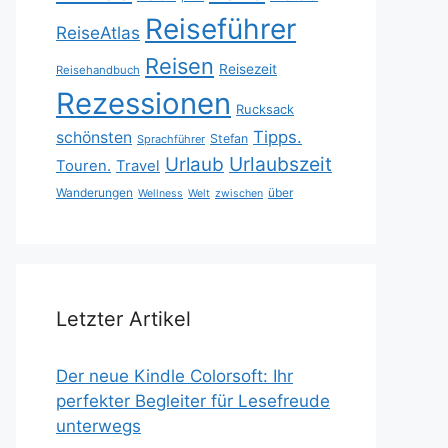
Reiseführer
ReiseAtlas
Reisen
Reisezeit
Reisehandbuch
Rezessionen
Rucksack
Tipps.
schönsten
Stefan
Sprachführer
Urlaubszeit
Urlaub
Touren.
Travel
Wanderungen
über
Wellness
Welt
zwischen
Letzter Artikel
Der neue Kindle Colorsoft: Ihr
perfekter Begleiter für Lesefreude
unterwegs