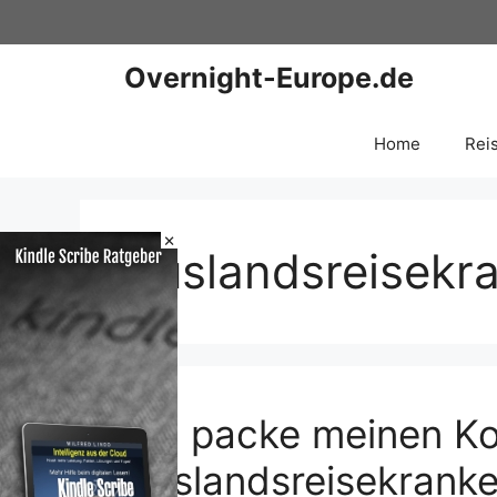
Zum
Inhalt
springen
Overnight-Europe.de
Home
Rei
×
Auslandsreisekr
Ich packe meinen Kof
Auslandsreisekrank