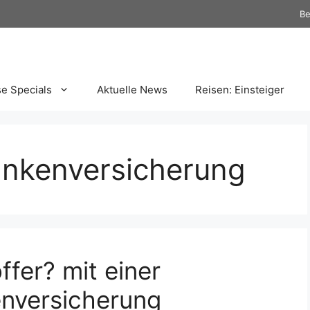
Be
se Specials
Aktuelle News
Reisen: Einsteiger
ankenversicherung
fer? mit einer
enversicherung