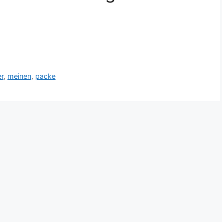
er
,
meinen
,
packe