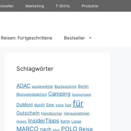
stseller
Marketing
T-Shirts
Produkte
Reisen: Fortgeschrittene
Bestseller
Schlagwörter
ADAC
Berlin
ausgewählte
Backpacking
Camping
Blutspendeaktion
Deutschland
für
DuMont
durch
Eine
fuer
extra
Gutschein
Handbücher
Herausnehmen
InsiderTipps
Karte
Loose
Hotels
MARCO
POLO
Reise
nach
plus