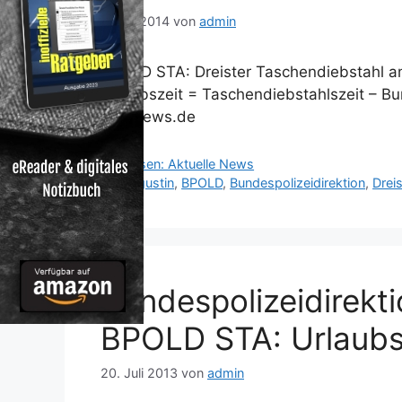
3. Juli 2014
von
admin
BPOLD STA: Dreister Taschendiebstahl a
Urlaubszeit = Taschendiebstahlszeit – B
hoc-news.de
Kategorien
Reisen: Aktuelle News
Schlagwörter
Augustin
,
BPOLD
,
Bundespolizeidirektion
,
Dreis
Bundespolizeidirekti
BPOLD STA: Urlaubs
20. Juli 2013
von
admin