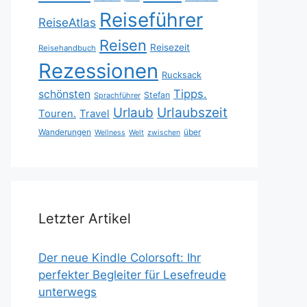
Reiseführer
ReiseAtlas
Reisen
Reisezeit
Reisehandbuch
Rezessionen
Rucksack
Tipps.
schönsten
Stefan
Sprachführer
Urlaubszeit
Urlaub
Touren.
Travel
Wanderungen
über
Wellness
Welt
zwischen
Letzter Artikel
Der neue Kindle Colorsoft: Ihr
perfekter Begleiter für Lesefreude
unterwegs