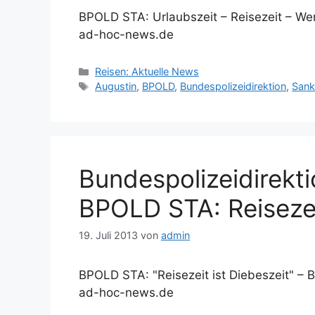
BPOLD STA: Urlaubszeit – Reisezeit – Wer
ad-hoc-news.de
Kategorien
Reisen: Aktuelle News
Schlagwörter
Augustin
,
BPOLD
,
Bundespolizeidirektion
,
Sank
Bundespolizeidirekti
BPOLD STA: Reisezei
19. Juli 2013
von
admin
BPOLD STA: "Reisezeit ist Diebeszeit" – 
ad-hoc-news.de