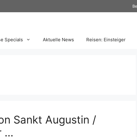
Be
se Specials
Aktuelle News
Reisen: Einsteiger
on Sankt Augustin /
r …