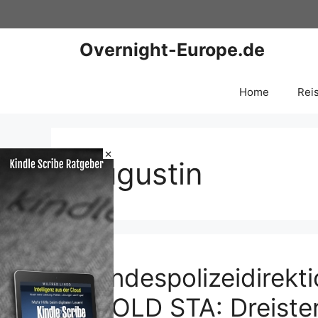
Zum
Inhalt
springen
Overnight-Europe.de
Home
Rei
×
Augustin
Bundespolizeidirekti
BPOLD STA: Dreiste