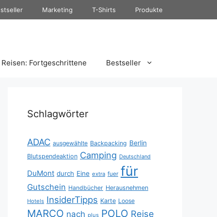
stseller
Marketing
T-Shirts
Produkte
Reisen: Fortgeschrittene
Bestseller
Schlagwörter
ADAC
Berlin
ausgewählte
Backpacking
Camping
Blutspendeaktion
Deutschland
für
DuMont
durch
Eine
fuer
extra
Gutschein
Handbücher
Herausnehmen
InsiderTipps
Karte
Loose
Hotels
MARCO
POLO
Reise
nach
plus