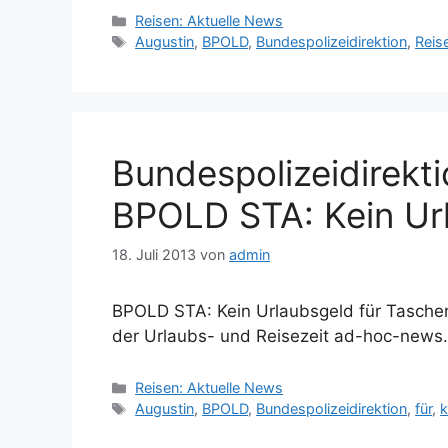
Kategorien
Reisen: Aktuelle News
Schlagwörter
Augustin
,
BPOLD
,
Bundespolizeidirektion
,
Reis
Bundespolizeidirekti
BPOLD STA: Kein Ur
18. Juli 2013
von
admin
BPOLD STA: Kein Urlaubsgeld für Taschen
der Urlaubs- und Reisezeit ad-hoc-news
Kategorien
Reisen: Aktuelle News
Schlagwörter
Augustin
,
BPOLD
,
Bundespolizeidirektion
,
für
,
k