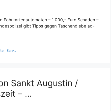
m Fahrkartenautomaten – 1.000,- Euro Schaden –
undespolizei gibt Tipps gegen Taschendiebe ad-
ter
,
Sankt
on Sankt Augustin /
zeit – …