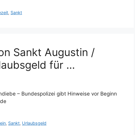
ezeit
,
Sankt
on Sankt Augustin /
laubsgeld für …
diebe – Bundespolizei gibt Hinweise vor Beginn
.de
ein
,
Sankt
,
Urlaubsgeld