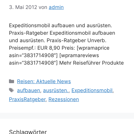
3. Mai 2012
von
admin
Expeditionsmobil aufbauen und ausrüsten.
Praxis-Ratgeber Expeditionsmobil aufbauen
und ausrüsten. Praxis-Ratgeber Unverb.
Preisempf.: EUR 8,90 Preis: [wpramaprice
asin=“3831714908″] [wpramareviews
asin=“3831714908″] Mehr Reiseführer Produkte
Kategorien
Reisen: Aktuelle News
Schlagwörter
aufbauen
,
ausrüsten.
,
Expeditionsmobil
,
PraxisRatgeber
,
Rezessionen
Schlagwörter