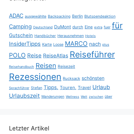
ADAC
Berlin
ausgewählte
Backpacking
Blutspendeaktion
für
Camping
DuMont
durch
Eine
fuer
Deutschland
extra
Gutschein
Handbücher
Herausnehmen
Hotels
MARCO
InsiderTipps
nach
Karte
Loose
plus
Reiseführer
POLO
Reise
ReiseAtlas
Reisen
Reisezeit
Reisehandbuch
Rezessionen
schönsten
Rucksack
Urlaub
Tipps.
Touren.
Travel
Stefan
Sprachführer
Urlaubszeit
Wanderungen
über
Wellness
Welt
zwischen
Letzter Artikel