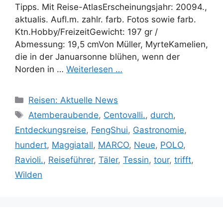
Tipps. Mit Reise-AtlasErscheinungsjahr: 20094.,
aktualis. Aufl.m. zahlr. farb. Fotos sowie farb.
Ktn.Hobby/FreizeitGewicht: 197 gr /
Abmessung: 19,5 cmVon Müller, MyrteKamelien,
die in der Januarsonne blühen, wenn der
Norden in …
Weiterlesen …
Kategorien
Reisen: Aktuelle News
Schlagwörter
Atemberaubende
,
Centovalli.
,
durch
,
Entdeckungsreise
,
FengShui
,
Gastronomie
,
hundert
,
Maggiatall
,
MARCO
,
Neue
,
POLO
,
Ravioli.
,
Reiseführer
,
Täler
,
Tessin
,
tour
,
trifft
,
Wilden