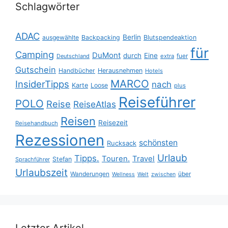
Schlagwörter
ADAC
Berlin
ausgewählte
Backpacking
Blutspendeaktion
für
Camping
DuMont
durch
Eine
fuer
Deutschland
extra
Gutschein
Handbücher
Herausnehmen
Hotels
MARCO
InsiderTipps
nach
Karte
Loose
plus
Reiseführer
POLO
Reise
ReiseAtlas
Reisen
Reisezeit
Reisehandbuch
Rezessionen
schönsten
Rucksack
Urlaub
Tipps.
Touren.
Travel
Stefan
Sprachführer
Urlaubszeit
Wanderungen
über
Wellness
Welt
zwischen
Letzter Artikel