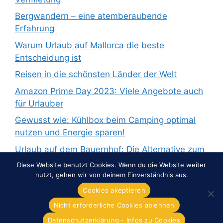
Bergwandern – eine atemberaubende
Erfahrung
Warum Urlaub auf Mallorca die beste
Entscheidung ist
Reisen in die schönsten Länder der Welt
Amazon Prime Day 2023: Viele Angebote auch
für Urlauber
Gewusst wie: Kühlbox beim Camping optimal
nutzen und Energie sparen!
Urlaub auf dem Bauernhof: Die Alternative zum
Pauschalurlaub
Diese Website benutzt Cookies. Wenn du die Website weiter
nutzt, gehen wir von deinem Einverständnis aus.
Cookies akeptieren
Nicht erforderliche Cookies ablehnen
© 2026 Overnight-Europe.de
• Erstellt mit
GeneratePress
Datenschutzerklärung - Infos zu Cookies