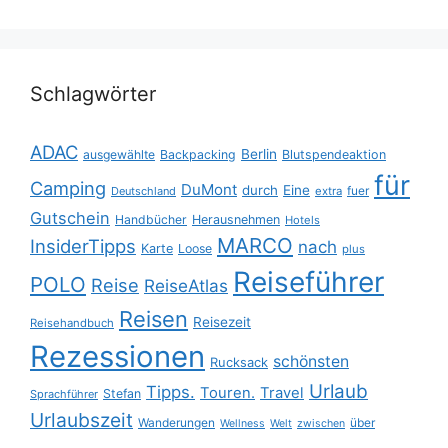
Schlagwörter
ADAC
Berlin
ausgewählte
Backpacking
Blutspendeaktion
für
Camping
DuMont
durch
Eine
fuer
Deutschland
extra
Gutschein
Handbücher
Herausnehmen
Hotels
MARCO
InsiderTipps
nach
Karte
Loose
plus
Reiseführer
POLO
Reise
ReiseAtlas
Reisen
Reisezeit
Reisehandbuch
Rezessionen
schönsten
Rucksack
Urlaub
Tipps.
Touren.
Travel
Stefan
Sprachführer
Urlaubszeit
Wanderungen
über
Wellness
Welt
zwischen