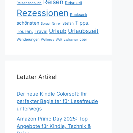
Reisen
Reisezeit
Reisehandbuch
Rezessionen
Rucksack
Tipps.
schönsten
Stefan
Sprachführer
Urlaubszeit
Urlaub
Touren.
Travel
Wanderungen
über
Wellness
Welt
zwischen
Letzter Artikel
Der neue Kindle Colorsoft: Ihr
perfekter Begleiter für Lesefreude
unterwegs
Amazon Prime Day 2025: Top-
Angebote für Kindle, Technik &