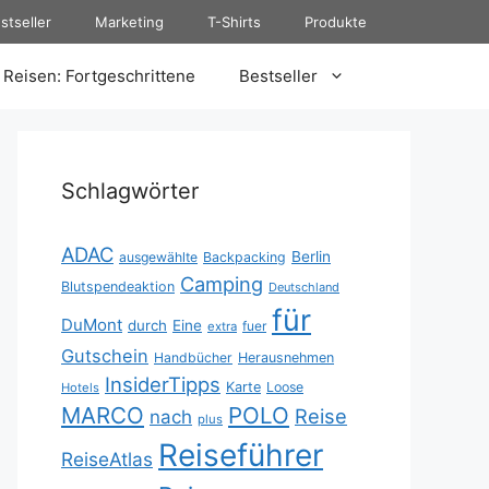
stseller
Marketing
T-Shirts
Produkte
Reisen: Fortgeschrittene
Bestseller
Schlagwörter
ADAC
Berlin
ausgewählte
Backpacking
Camping
Blutspendeaktion
Deutschland
für
DuMont
durch
Eine
fuer
extra
Gutschein
Handbücher
Herausnehmen
InsiderTipps
Karte
Loose
Hotels
MARCO
POLO
Reise
nach
plus
Reiseführer
ReiseAtlas