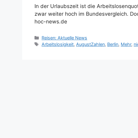
In der Urlaubszeit ist die Arbeitslosenquo
zwar weiter hoch im Bundesvergleich. Doc
hoc-news.de
Kategorien
Reisen: Aktuelle News
Schlagwörter
Arbeitslosigkeit
,
AugustZahlen
,
Berlin
,
Mehr
,
ni