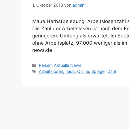
1. Oktober 2013
von
admin
Maue Herbstbelebung: Arbeitslosenzahl si
Die Zahl der Arbeitslosen ist nach dem En
geringerem Umfang als erwartet. Im Sep
ohne Arbeitsplatz, 97.000 weniger als i
news.de
Kategorien
Reisen: Aktuelle News
Schlagwörter
Arbeitslosen
,
nach
,
Online
,
Spiegel
,
Zahl