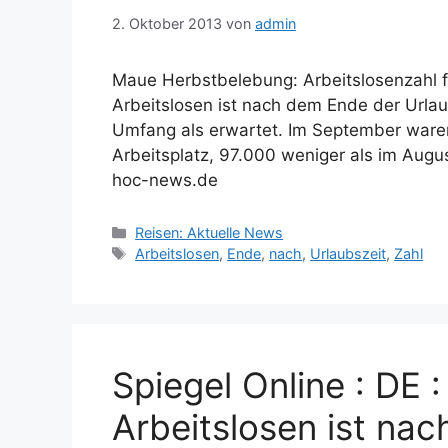
2. Oktober 2013
von
admin
Maue Herbstbelebung: Arbeitslosenzahl fä
Arbeitslosen ist nach dem Ende der Urlau
Umfang als erwartet. Im September ware
Arbeitsplatz, 97.000 weniger als im Augu
hoc-news.de
Kategorien
Reisen: Aktuelle News
Schlagwörter
Arbeitslosen
,
Ende
,
nach
,
Urlaubszeit
,
Zahl
Spiegel Online : DE :
Arbeitslosen ist na