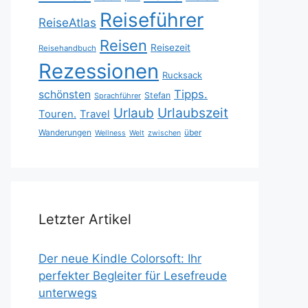
Reiseführer
ReiseAtlas
Reisen
Reisezeit
Reisehandbuch
Rezessionen
Rucksack
Tipps.
schönsten
Stefan
Sprachführer
Urlaubszeit
Urlaub
Touren.
Travel
Wanderungen
über
Wellness
Welt
zwischen
Letzter Artikel
Der neue Kindle Colorsoft: Ihr
perfekter Begleiter für Lesefreude
unterwegs