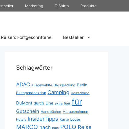
stseller
Marketing
T-Shirts
Produkte
Reisen: Fortgeschrittene
Bestseller
Schlagwörter
ADAC
Berlin
ausgewählte
Backpacking
Camping
Blutspendeaktion
Deutschland
für
DuMont
durch
Eine
fuer
extra
Gutschein
Handbücher
Herausnehmen
InsiderTipps
Karte
Loose
Hotels
MARCO
POLO
Reise
nach
plus