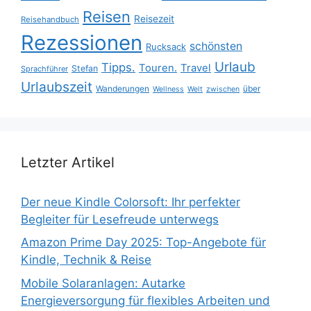
Reisen
Reisezeit
Reisehandbuch
Rezessionen
schönsten
Rucksack
Urlaub
Tipps.
Touren.
Travel
Stefan
Sprachführer
Urlaubszeit
Wanderungen
über
Wellness
Welt
zwischen
Letzter Artikel
Der neue Kindle Colorsoft: Ihr perfekter
Begleiter für Lesefreude unterwegs
Amazon Prime Day 2025: Top-Angebote für
Kindle, Technik & Reise
Mobile Solaranlagen: Autarke
Energieversorgung für flexibles Arbeiten und