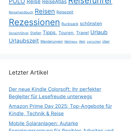
Reiseführer
POLO
Reise
ReiseAtlas
Reisen
Reisezeit
Reisehandbuch
Rezessionen
schönsten
Rucksack
Urlaub
Tipps.
Touren.
Travel
Stefan
Sprachführer
Urlaubszeit
Wanderungen
über
Wellness
Welt
zwischen
Letzter Artikel
Der neue Kindle Colorsoft: Ihr perfekter
Begleiter für Lesefreude unterwegs
Amazon Prime Day 2025: Top-Angebote für
Kindle, Technik & Reise
Mobile Solaranlagen: Autarke
Energieversorgung für flexibles Arbeiten und