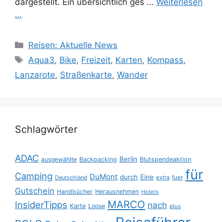
dargestellt. Ein übersichtlich ges …
Weiterlesen
…
Kategorien
Reisen: Aktuelle News
Schlagwörter
Aqua3
,
Bike
,
Freizeit
,
Karten
,
Kompass
,
Lanzarote
,
Straßenkarte
,
Wander
Schlagwörter
ADAC
Berlin
ausgewählte
Backpacking
Blutspendeaktion
für
Camping
DuMont
durch
Eine
fuer
Deutschland
extra
Gutschein
Handbücher
Herausnehmen
Hotels
MARCO
InsiderTipps
nach
Karte
Loose
plus