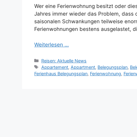
Wer eine Ferienwohnung besitzt oder die
Jahres immer wieder das Problem, dass di
saisonalen Schwankungen teilweise enorm
Ferienwohnungen bestens ausgelastet, di
Weiterlesen …
Kategorien
Reisen: Aktuelle News
Schlagwörter
Appartement
,
Appartment
,
Belegungsplan
,
Bel
Ferienhaus Belegungsplan
,
Ferienwohnung
,
Ferie