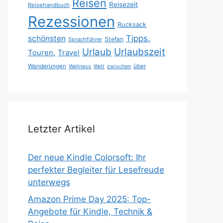
Reisen
Reisezeit
Reisehandbuch
Rezessionen
Rucksack
Tipps.
schönsten
Stefan
Sprachführer
Urlaubszeit
Urlaub
Touren.
Travel
Wanderungen
über
Wellness
Welt
zwischen
Letzter Artikel
Der neue Kindle Colorsoft: Ihr
perfekter Begleiter für Lesefreude
unterwegs
Amazon Prime Day 2025: Top-
Angebote für Kindle, Technik &