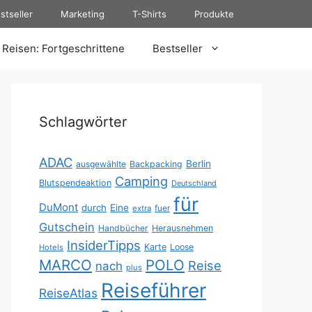
stseller
Marketing
T-Shirts
Produkte
Reisen: Fortgeschrittene
Bestseller
Schlagwörter
ADAC
Berlin
ausgewählte
Backpacking
Camping
Blutspendeaktion
Deutschland
für
DuMont
durch
Eine
fuer
extra
Gutschein
Handbücher
Herausnehmen
InsiderTipps
Karte
Loose
Hotels
MARCO
POLO
Reise
nach
plus
Reiseführer
ReiseAtlas