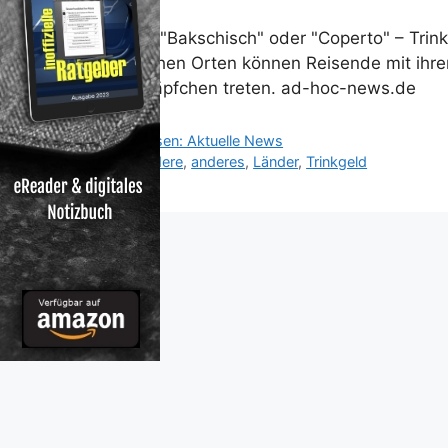
"Tip", "Bakschisch" oder "Coperto" – Trink
manchen Orten können Reisende mit ihrer
Fettnäpfchen treten. ad-hoc-news.de
Kategorien
Reisen: Aktuelle News
Schlagwörter
Andere
,
anderes
,
Länder
,
Trinkgeld