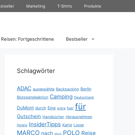
stseller
Marketing
T-Shirts
Produkte
Reisen: Fortgeschrittene
Bestseller
Schlagwörter
ADAC
Berlin
ausgewählte
Backpacking
Camping
Blutspendeaktion
Deutschland
für
DuMont
durch
Eine
fuer
extra
Gutschein
Handbücher
Herausnehmen
InsiderTipps
Karte
Loose
Hotels
MARCO
POLO
Reise
nach
plus