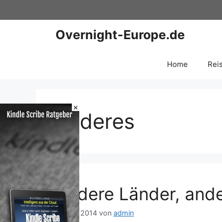
Zum
Inhalt
springen
Overnight-Europe.de
Home
Rei
×
anderes
Andere Länder, ande
15. Juli 2014
von
admin