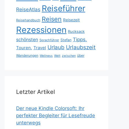
Reiseführer
ReiseAtlas
Reisen
Reisezeit
Reisehandbuch
Rezessionen
Rucksack
Tipps.
schönsten
Stefan
Sprachführer
Urlaubszeit
Urlaub
Touren.
Travel
Wanderungen
über
Wellness
Welt
zwischen
Letzter Artikel
Der neue Kindle Colorsoft: Ihr
perfekter Begleiter für Lesefreude
unterwegs