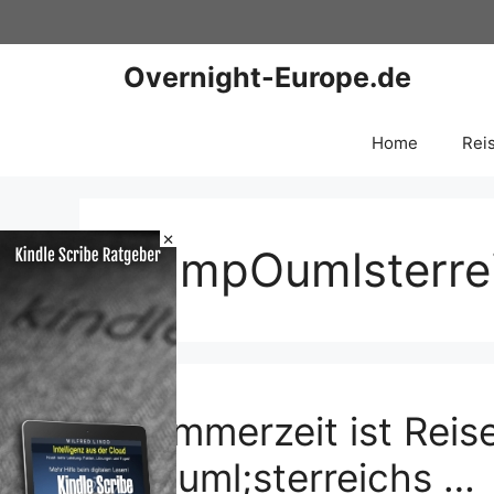
Zum
Inhalt
springen
Overnight-Europe.de
Home
Rei
×
&ampOumlsterre
Sommerzeit ist Reis
&Ouml;sterreichs …