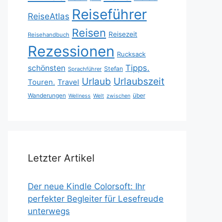
Reiseführer
ReiseAtlas
Reisen
Reisezeit
Reisehandbuch
Rezessionen
Rucksack
Tipps.
schönsten
Stefan
Sprachführer
Urlaubszeit
Urlaub
Touren.
Travel
Wanderungen
über
Wellness
Welt
zwischen
Letzter Artikel
Der neue Kindle Colorsoft: Ihr
perfekter Begleiter für Lesefreude
unterwegs