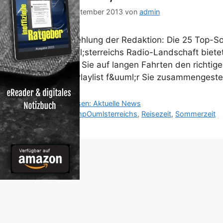
21. September 2013
von
admin
Empfehlung der Redaktion: Die 25 Top-So
&Ouml;sterreichs Radio-Landschaft bietet
Damit Sie auf langen Fahrten den richtig
eine Playlist f&uuml;r Sie zusammengeste
Kategorien
Reisen: Aktuelle News
Schlagwörter
&ampOumlsterreichs
,
Reisezeit
,
Sommerzeit