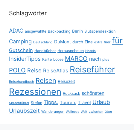
Schlagwörter
ADAC
Berlin
ausgewählte
Backpacking
Blutspendeaktion
für
Camping
DuMont
durch
Eine
fuer
Deutschland
extra
Gutschein
Handbücher
Herausnehmen
Hotels
MARCO
InsiderTipps
nach
Karte
Loose
plus
Reiseführer
POLO
Reise
ReiseAtlas
Reisen
Reisezeit
Reisehandbuch
Rezessionen
schönsten
Rucksack
Urlaub
Tipps.
Touren.
Travel
Stefan
Sprachführer
Urlaubszeit
Wanderungen
über
Wellness
Welt
zwischen