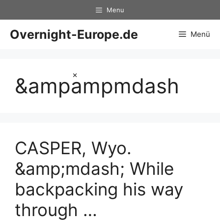
Zum
Menu
Inhalt
springen
Overnight-Europe.de
Menü
×
&ampampmdash
CASPER, Wyo.
&amp;mdash; While
backpacking his way
through …