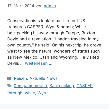
17. März 2014
von
admin
Conservationists look to past to tout US
treasures CASPER, Wyo. &mdash; While
backpacking his way through Europe, Brixton
Doyle had a revelation. "I hadn’t traveled in my
own country," he said. On his next trip, he drove
west to see the natural wonders of states such
as New Mexico, Utah and Wyoming. He visited
Devils …
Weiterlesen …
Kategorien
Reisen: Aktuelle News
Schlagwörter
&ampampmdash
,
Backpacking
,
CASPER
,
through
,
while
,
Wyo.