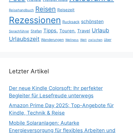
Reisen
Reisezeit
Reisehandbuch
Rezessionen
schönsten
Rucksack
Urlaub
Tipps.
Touren.
Travel
Stefan
Sprachführer
Urlaubszeit
Wanderungen
über
Wellness
Welt
zwischen
Letzter Artikel
Der neue Kindle Colorsoft: Ihr perfekter
Begleiter für Lesefreude unterwegs
Amazon Prime Day 2025: Top-Angebote für
Kindle, Technik & Reise
Mobile Solaranlagen: Autarke
Energieversorgung für flexibles Arbeiten und