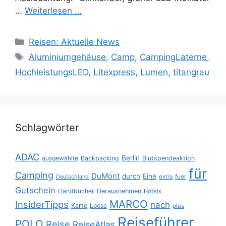
…
Weiterlesen …
Kategorien
Reisen: Aktuelle News
Schlagwörter
Aluminiumgehäuse
,
Camp
,
CampingLaterne
,
HochleistungsLED
,
Litexpress
,
Lumen
,
titangrau
Schlagwörter
ADAC
Berlin
ausgewählte
Backpacking
Blutspendeaktion
für
Camping
DuMont
durch
Eine
fuer
Deutschland
extra
Gutschein
Handbücher
Herausnehmen
Hotels
MARCO
InsiderTipps
nach
Karte
Loose
plus
Reiseführer
POLO
Reise
ReiseAtlas