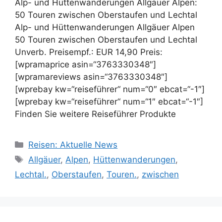
Alp- und Hüttenwanderungen Allgäuer Alpen:
50 Touren zwischen Oberstaufen und Lechtal
Alp- und Hüttenwanderungen Allgäuer Alpen
50 Touren zwischen Oberstaufen und Lechtal
Unverb. Preisempf.: EUR 14,90 Preis:
[wpramaprice asin=“3763330348″]
[wpramareviews asin=“3763330348″]
[wprebay kw=“reiseführer“ num=“0″ ebcat=“-1″]
[wprebay kw=“reiseführer“ num=“1″ ebcat=“-1″]
Finden Sie weitere Reiseführer Produkte
Kategorien
Reisen: Aktuelle News
Schlagwörter
Allgäuer
,
Alpen
,
Hüttenwanderungen
,
Lechtal.
,
Oberstaufen
,
Touren.
,
zwischen