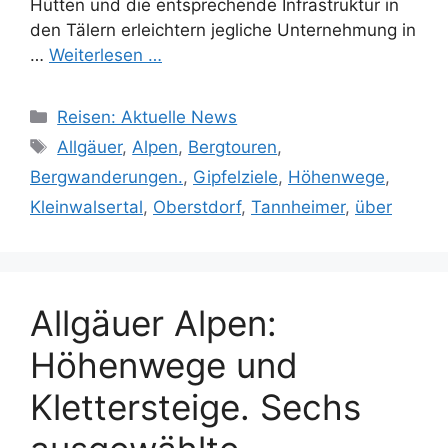
Hütten und die entsprechende Infrastruktur in
den Tälern erleichtern jegliche Unternehmung in
…
Weiterlesen …
Kategorien
Reisen: Aktuelle News
Schlagwörter
Allgäuer
,
Alpen
,
Bergtouren
,
Bergwanderungen.
,
Gipfelziele
,
Höhenwege
,
Kleinwalsertal
,
Oberstdorf
,
Tannheimer
,
über
Allgäuer Alpen:
Höhenwege und
Klettersteige. Sechs