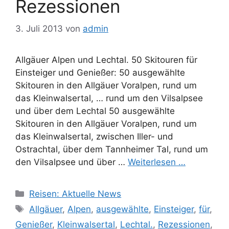
Rezessionen
3. Juli 2013
von
admin
Allgäuer Alpen und Lechtal. 50 Skitouren für
Einsteiger und Genießer: 50 ausgewählte
Skitouren in den Allgäuer Voralpen, rund um
das Kleinwalsertal, … rund um den Vilsalpsee
und über dem Lechtal 50 ausgewählte
Skitouren in den Allgäuer Voralpen, rund um
das Kleinwalsertal, zwischen Iller- und
Ostrachtal, über dem Tannheimer Tal, rund um
den Vilsalpsee und über …
Weiterlesen …
Kategorien
Reisen: Aktuelle News
Schlagwörter
Allgäuer
,
Alpen
,
ausgewählte
,
Einsteiger
,
für
,
Genießer
,
Kleinwalsertal
,
Lechtal.
,
Rezessionen
,