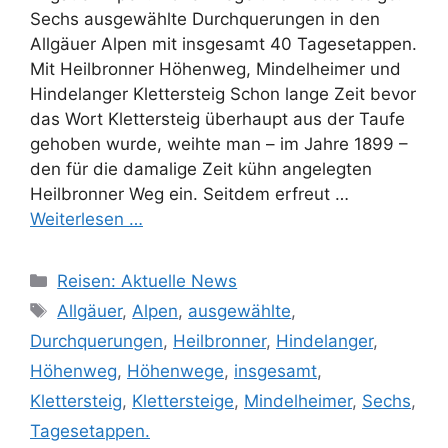
Sechs ausgewählte Durchquerungen in den
Allgäuer Alpen mit insgesamt 40 Tagesetappen.
Mit Heilbronner Höhenweg, Mindelheimer und
Hindelanger Klettersteig Schon lange Zeit bevor
das Wort Klettersteig überhaupt aus der Taufe
gehoben wurde, weihte man – im Jahre 1899 –
den für die damalige Zeit kühn angelegten
Heilbronner Weg ein. Seitdem erfreut …
Weiterlesen …
Kategorien
Reisen: Aktuelle News
Schlagwörter
Allgäuer
,
Alpen
,
ausgewählte
,
Durchquerungen
,
Heilbronner
,
Hindelanger
,
Höhenweg
,
Höhenwege
,
insgesamt
,
Klettersteig
,
Klettersteige
,
Mindelheimer
,
Sechs
,
Tagesetappen.