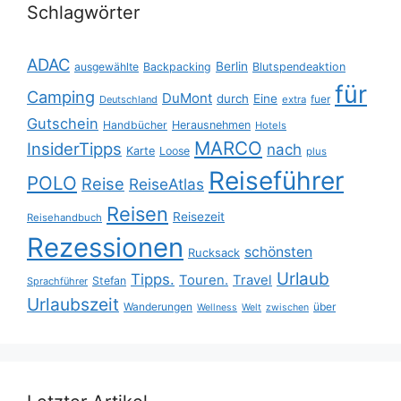
Schlagwörter
ADAC
Berlin
ausgewählte
Backpacking
Blutspendeaktion
für
Camping
DuMont
durch
Eine
fuer
Deutschland
extra
Gutschein
Handbücher
Herausnehmen
Hotels
MARCO
InsiderTipps
nach
Karte
Loose
plus
Reiseführer
POLO
Reise
ReiseAtlas
Reisen
Reisezeit
Reisehandbuch
Rezessionen
schönsten
Rucksack
Urlaub
Tipps.
Touren.
Travel
Stefan
Sprachführer
Urlaubszeit
Wanderungen
über
Wellness
Welt
zwischen