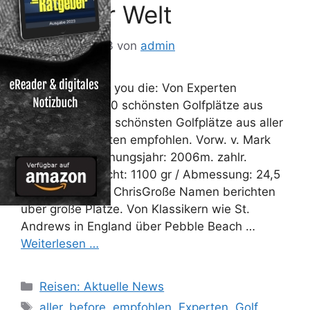
aus aller Welt
30. August 2013
von
admin
Play Golf before you die: Von Experten
empfohlen die 50 schönsten Golfplätze aus
aller Welt Die 50 schönsten Golfplätze aus aller
Welt. Von Experten empfohlen. Vorw. v. Mark
O“MearaErscheinungsjahr: 2006m. zahlr.
Farbfotos.Gewicht: 1100 gr / Abmessung: 24,5
cmVon Santella, ChrisGroße Namen berichten
über große Plätze. Von Klassikern wie St.
Andrews in England über Pebble Beach …
Weiterlesen …
Kategorien
Reisen: Aktuelle News
Schlagwörter
aller
,
before
,
empfohlen
,
Experten
,
Golf.
,