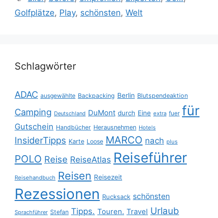
Golfplätze
,
Play
,
schönsten
,
Welt
Schlagwörter
ADAC
Berlin
ausgewählte
Backpacking
Blutspendeaktion
für
Camping
DuMont
durch
Eine
fuer
Deutschland
extra
Gutschein
Handbücher
Herausnehmen
Hotels
MARCO
InsiderTipps
nach
Karte
Loose
plus
Reiseführer
POLO
Reise
ReiseAtlas
Reisen
Reisezeit
Reisehandbuch
Rezessionen
schönsten
Rucksack
Urlaub
Tipps.
Touren.
Travel
Stefan
Sprachführer