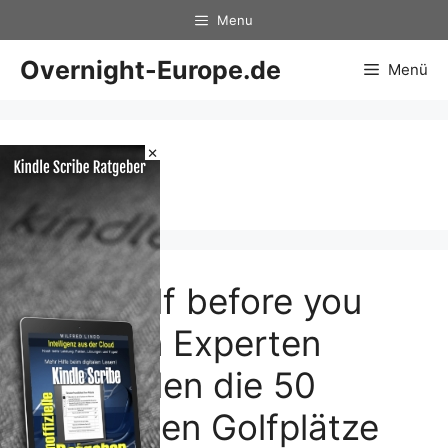
Zum
Menu
Inhalt
springen
Overnight-Europe.de
Menü
×
aller
Play Golf before you
die: Von Experten
empfohlen die 50
schönsten Golfplätze