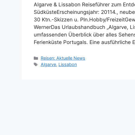
Algarve & Lissabon Reiseführer zum Entd
SüdküsteErscheinungsjahr: 20114., neubea
30 Ktn.-Skizzen u. Pln.Hobby/FreizeitGew
WernerDas Urlaubshandbuch „Algarve, Li
umfassenden Überblick über alles Sehens
Ferienküste Portugals. Eine ausführliche
Kategorien
Reisen: Aktuelle News
Schlagwörter
Algarve
,
Lissabon