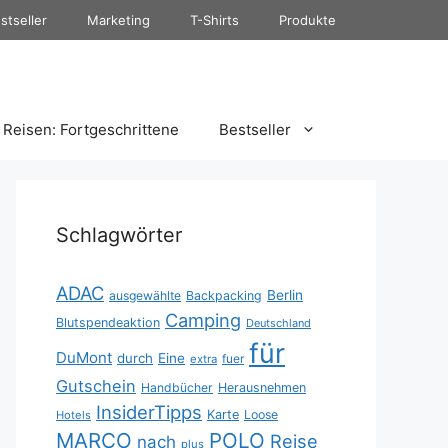
stseller
Marketing
T-Shirts
Produkte
Reisen: Fortgeschrittene
Bestseller
Schlagwörter
ADAC
Berlin
ausgewählte
Backpacking
Camping
Blutspendeaktion
Deutschland
für
DuMont
durch
Eine
fuer
extra
Gutschein
Handbücher
Herausnehmen
InsiderTipps
Karte
Loose
Hotels
MARCO
POLO
Reise
nach
plus