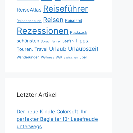
Reiseführer
ReiseAtlas
Reisen
Reisezeit
Reisehandbuch
Rezessionen
Rucksack
Tipps.
schönsten
Stefan
Sprachführer
Urlaubszeit
Urlaub
Touren.
Travel
Wanderungen
über
Wellness
Welt
zwischen
Letzter Artikel
Der neue Kindle Colorsoft: Ihr
perfekter Begleiter für Lesefreude
unterwegs