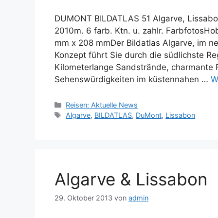
DUMONT BILDATLAS 51 Algarve, Lissabon
2010m. 6 farb. Ktn. u. zahlr. FarbfotosH
mm x 208 mmDer Bildatlas Algarve, im n
Konzept führt Sie durch die südlichste Reg
Kilometerlange Sandstrände, charmante 
Sehenswürdigkeiten im küstennahen …
W
Kategorien
Reisen: Aktuelle News
Schlagwörter
Algarve
,
BILDATLAS
,
DuMont
,
Lissabon
Algarve & Lissabon
29. Oktober 2013
von
admin