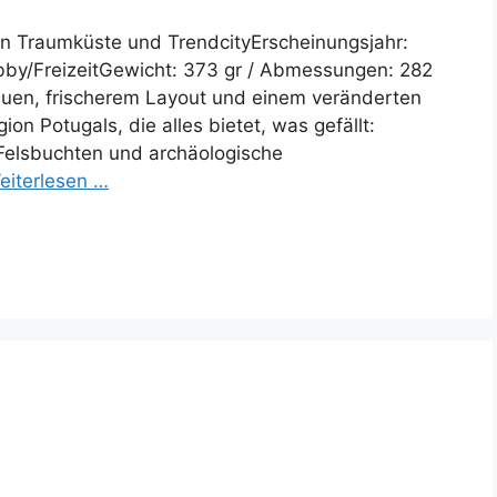
 Traumküste und TrendcityErscheinungsjahr:
obby/FreizeitGewicht: 373 gr / Abmessungen: 282
euen, frischerem Layout und einem veränderten
ion Potugals, die alles bietet, was gefällt:
Felsbuchten und archäologische
eiterlesen …