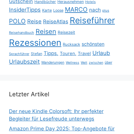
Gutschein
Handbücher
Herausnehmen
Hotels
MARCO
InsiderTipps
nach
Karte
Loose
plus
Reiseführer
POLO
Reise
ReiseAtlas
Reisen
Reisezeit
Reisehandbuch
Rezessionen
schönsten
Rucksack
Urlaub
Tipps.
Touren.
Travel
Stefan
Sprachführer
Urlaubszeit
Wanderungen
über
Wellness
Welt
zwischen
Letzter Artikel
Der neue Kindle Colorsoft: Ihr perfekter
Begleiter für Lesefreude unterwegs
Amazon Prime Day 2025: Top-Angebote für