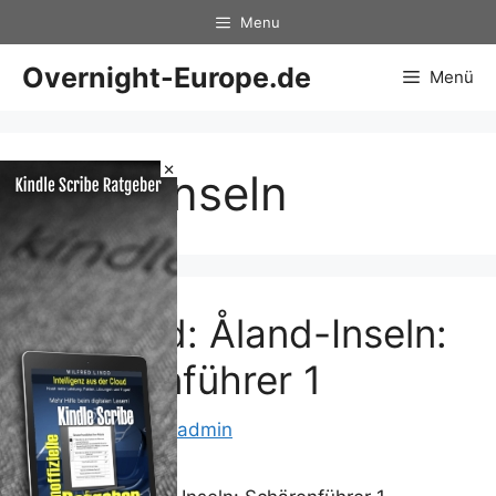
Zum
Menu
Inhalt
springen
Overnight-Europe.de
Menü
×
ÅlandInseln
Finnland: Åland-Inseln:
Schärenführer 1
2. Juli 2012
von
admin