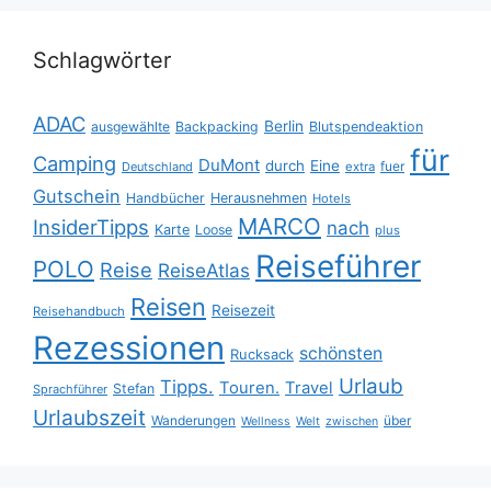
Schlagwörter
ADAC
Berlin
ausgewählte
Backpacking
Blutspendeaktion
für
Camping
DuMont
durch
Eine
fuer
Deutschland
extra
Gutschein
Handbücher
Herausnehmen
Hotels
MARCO
InsiderTipps
nach
Karte
Loose
plus
Reiseführer
POLO
Reise
ReiseAtlas
Reisen
Reisezeit
Reisehandbuch
Rezessionen
schönsten
Rucksack
Urlaub
Tipps.
Touren.
Travel
Stefan
Sprachführer
Urlaubszeit
Wanderungen
über
Wellness
Welt
zwischen