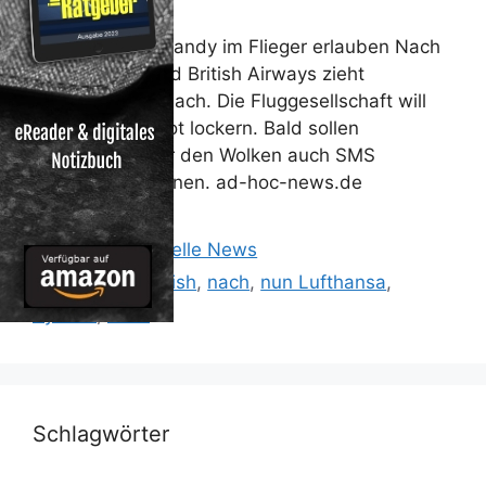
Lufthansa will Handy im Flieger erlauben Nach
Ryanair, TAP und British Airways zieht
nun Lufthansa nach. Die Fluggesellschaft will
das Handyverbot lockern. Bald sollen
Passagiere über den Wolken auch SMS
verschicken können. ad-hoc-news.de
Kategorien
Reisen: Aktuelle News
Schlagwörter
Airways
,
British
,
nach
,
nun Lufthansa
,
Ryanair
,
zieht
Schlagwörter