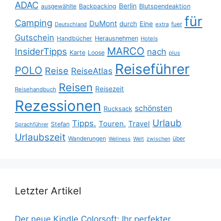
ADAC
Berlin
ausgewählte
Backpacking
Blutspendeaktion
für
Camping
DuMont
durch
Eine
fuer
Deutschland
extra
Gutschein
Handbücher
Herausnehmen
Hotels
MARCO
InsiderTipps
nach
Karte
Loose
plus
Reiseführer
POLO
Reise
ReiseAtlas
Reisen
Reisezeit
Reisehandbuch
Rezessionen
schönsten
Rucksack
Urlaub
Tipps.
Touren.
Travel
Stefan
Sprachführer
Urlaubszeit
Wanderungen
über
Wellness
Welt
zwischen
Letzter Artikel
Der neue Kindle Colorsoft: Ihr perfekter