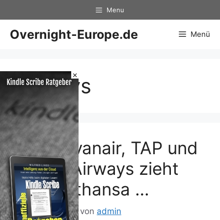
Zum
Menu
Inhalt
springen
Overnight-Europe.de
Menü
×
Airways
Nach Ryanair, TAP und
British Airways zieht
nun Lufthansa …
9. Februar 2014
von
admin