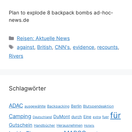
Plan to explode 8 backpack bombs ad-hoc-
news.de
Kategorien
Reisen: Aktuelle News
Schlagwörter
against
,
British
,
CNN's
,
evidence
,
recounts
,
Rivers
Schlagwörter
ADAC
Berlin
ausgewählte
Backpacking
Blutspendeaktion
für
Camping
DuMont
durch
Eine
fuer
Deutschland
extra
Gutschein
Handbücher
Herausnehmen
Hotels