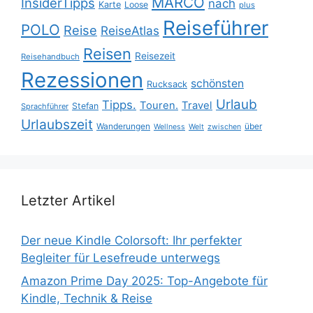
MARCO
InsiderTipps
nach
Karte
Loose
plus
Reiseführer
POLO
Reise
ReiseAtlas
Reisen
Reisezeit
Reisehandbuch
Rezessionen
schönsten
Rucksack
Urlaub
Tipps.
Touren.
Travel
Stefan
Sprachführer
Urlaubszeit
Wanderungen
über
Wellness
Welt
zwischen
Letzter Artikel
Der neue Kindle Colorsoft: Ihr perfekter
Begleiter für Lesefreude unterwegs
Amazon Prime Day 2025: Top-Angebote für
Kindle, Technik & Reise