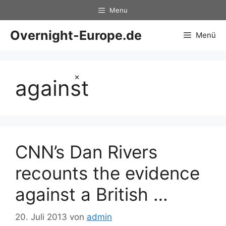
Zum
Menu
Inhalt
springen
Overnight-Europe.de
Menü
×
against
CNN’s Dan Rivers
recounts the evidence
against a British …
20. Juli 2013
von
admin