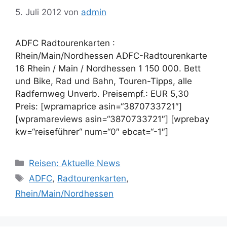
5. Juli 2012
von
admin
ADFC Radtourenkarten :
Rhein/Main/Nordhessen ADFC-Radtourenkarte
16 Rhein / Main / Nordhessen 1 150 000. Bett
und Bike, Rad und Bahn, Touren-Tipps, alle
Radfernweg Unverb. Preisempf.: EUR 5,30
Preis: [wpramaprice asin=“3870733721″]
[wpramareviews asin=“3870733721″] [wprebay
kw=“reiseführer“ num=“0″ ebcat=“-1″]
Kategorien
Reisen: Aktuelle News
Schlagwörter
ADFC
,
Radtourenkarten
,
Rhein/Main/Nordhessen