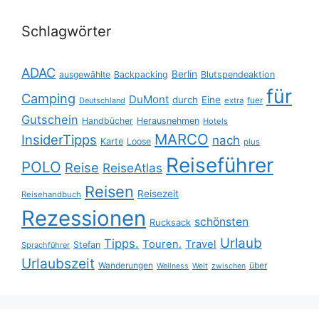
Schlagwörter
ADAC
Berlin
ausgewählte
Backpacking
Blutspendeaktion
für
Camping
DuMont
durch
Eine
fuer
Deutschland
extra
Gutschein
Handbücher
Herausnehmen
Hotels
MARCO
InsiderTipps
nach
Karte
Loose
plus
Reiseführer
POLO
Reise
ReiseAtlas
Reisen
Reisezeit
Reisehandbuch
Rezessionen
schönsten
Rucksack
Urlaub
Tipps.
Touren.
Travel
Stefan
Sprachführer
Urlaubszeit
Wanderungen
über
Wellness
Welt
zwischen