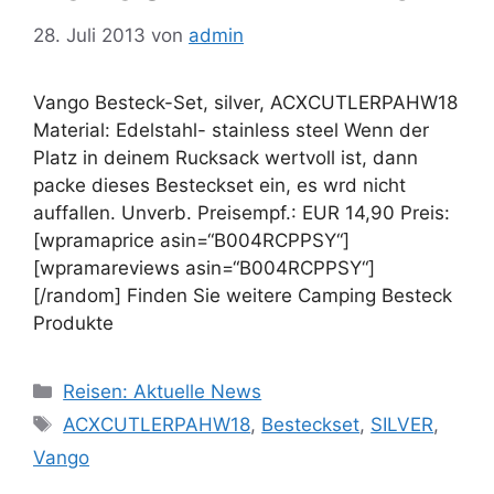
28. Juli 2013
von
admin
Vango Besteck-Set, silver, ACXCUTLERPAHW18
Material: Edelstahl- stainless steel Wenn der
Platz in deinem Rucksack wertvoll ist, dann
packe dieses Besteckset ein, es wrd nicht
auffallen. Unverb. Preisempf.: EUR 14,90 Preis:
[wpramaprice asin=“B004RCPPSY“]
[wpramareviews asin=“B004RCPPSY“]
[/random] Finden Sie weitere Camping Besteck
Produkte
Kategorien
Reisen: Aktuelle News
Schlagwörter
ACXCUTLERPAHW18
,
Besteckset
,
SILVER
,
Vango