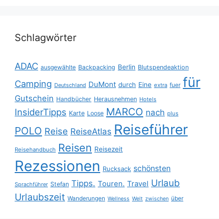
Schlagwörter
ADAC
Berlin
ausgewählte
Backpacking
Blutspendeaktion
für
Camping
DuMont
durch
Eine
fuer
Deutschland
extra
Gutschein
Handbücher
Herausnehmen
Hotels
MARCO
InsiderTipps
nach
Karte
Loose
plus
Reiseführer
POLO
Reise
ReiseAtlas
Reisen
Reisezeit
Reisehandbuch
Rezessionen
schönsten
Rucksack
Urlaub
Tipps.
Touren.
Travel
Stefan
Sprachführer
Urlaubszeit
Wanderungen
über
Wellness
Welt
zwischen