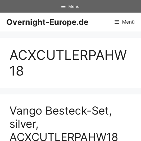
Zum
Menu
Inhalt
springen
Overnight-Europe.de
Menü
ACXCUTLERPAHW
18
Vango Besteck-Set,
silver,
ACXCUTLERPAHW18