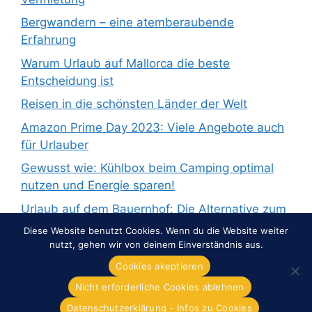
Bergwandern – eine atemberaubende
Erfahrung
Warum Urlaub auf Mallorca die beste
Entscheidung ist
Reisen in die schönsten Länder der Welt
Amazon Prime Day 2023: Viele Angebote auch
für Urlauber
Gewusst wie: Kühlbox beim Camping optimal
nutzen und Energie sparen!
Urlaub auf dem Bauernhof: Die Alternative zum
Pauschalurlaub
Diese Website benutzt Cookies. Wenn du die Website weiter
nutzt, gehen wir von deinem Einverständnis aus.
Cookies akeptieren
Nicht erforderliche Cookies ablehnen
© 2026 Overnight-Europe.de
• Erstellt mit
GeneratePress
Datenschutzerklärung - Infos zu Cookies