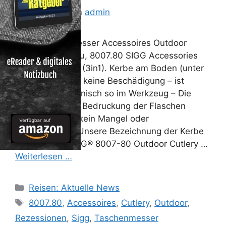
21. Juli 2013
von
admin
Sigg Taschenmesser Accessoires Outdoor
Cutlery 3 In 1, alu, 8007.80 SIGG Accessories
Outdoor Cutlery (3in1). Kerbe am Boden (unter
der ETIKETTE) – keine Beschädigung – ist
produktionstechnisch so im Werkzeug – Die
Kerbe ist für die Bedruckung der Flaschen
notwendig und kein Mangel oder
Beschädigung! Unsere Bezeichnung der Kerbe
= Passernut SIGG® 8007-80 Outdoor Cutlery …
Weiterlesen …
Kategorien
Reisen: Aktuelle News
Schlagwörter
8007.80
,
Accessoires
,
Cutlery
,
Outdoor
,
Rezessionen
,
Sigg
,
Taschenmesser