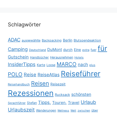
Schlagwörter
ADAC
Berlin
ausgewählte
Backpacking
Blutspendeaktion
für
Camping
DuMont
durch
Eine
fuer
Deutschland
extra
Gutschein
Handbücher
Herausnehmen
Hotels
MARCO
InsiderTipps
nach
Karte
Loose
plus
Reiseführer
POLO
Reise
ReiseAtlas
Reisen
Reisezeit
Reisehandbuch
Rezessionen
schönsten
Rucksack
Urlaub
Tipps.
Touren.
Travel
Stefan
Sprachführer
Urlaubszeit
Wanderungen
über
Wellness
Welt
zwischen