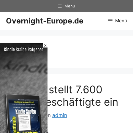
Zum
Menu
Inhalt
springen
Overnight-Europe.de
Menü
×
7.600
Daimler stellt 7.600
Ferienbeschäftigte ein
13. Juni 2014
von
admin