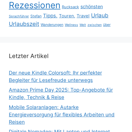
Rezessionen
schönsten
Rucksack
Urlaub
Tipps.
Touren.
Travel
Stefan
Sprachführer
Urlaubszeit
Wanderungen
über
Wellness
Welt
zwischen
Letzter Artikel
Der neue Kindle Colorsoft: Ihr perfekter
Begleiter für Lesefreude unterwegs
Amazon Prime Day 2025: Top-Angebote für
Kindle, Technik & Reise
Mobile Solaranlagen: Autarke
Energieversorgung für flexibles Arbeiten und
Reisen
Digitale Nomaden: Mit Laptop und Internet