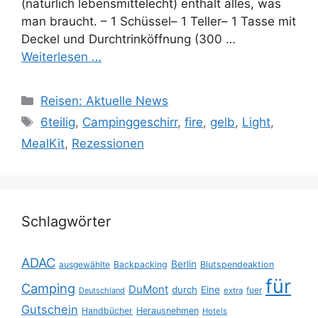
(natürlich lebensmittelecht) enthält alles, was
man braucht. – 1 Schüssel– 1 Teller– 1 Tasse mit
Deckel und Durchtrinköffnung (300 …
Weiterlesen …
Kategorien
Reisen: Aktuelle News
Schlagwörter
6teilig
,
Campinggeschirr
,
fire
,
gelb
,
Light
,
MealKit
,
Rezessionen
Schlagwörter
ADAC
Berlin
ausgewählte
Backpacking
Blutspendeaktion
für
Camping
DuMont
durch
Eine
fuer
Deutschland
extra
Gutschein
Handbücher
Herausnehmen
Hotels