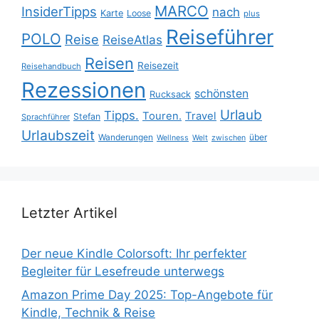
MARCO
InsiderTipps
nach
Karte
Loose
plus
Reiseführer
POLO
Reise
ReiseAtlas
Reisen
Reisezeit
Reisehandbuch
Rezessionen
schönsten
Rucksack
Urlaub
Tipps.
Touren.
Travel
Stefan
Sprachführer
Urlaubszeit
Wanderungen
über
Wellness
Welt
zwischen
Letzter Artikel
Der neue Kindle Colorsoft: Ihr perfekter
Begleiter für Lesefreude unterwegs
Amazon Prime Day 2025: Top-Angebote für
Kindle, Technik & Reise