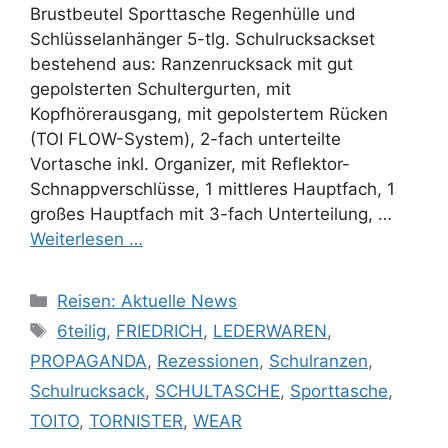
Brustbeutel Sporttasche Regenhülle und
Schlüsselanhänger 5-tlg. Schulrucksackset
bestehend aus: Ranzenrucksack mit gut
gepolsterten Schultergurten, mit
Kopfhörerausgang, mit gepolstertem Rücken
(TOI FLOW-System), 2-fach unterteilte
Vortasche inkl. Organizer, mit Reflektor-
Schnappverschlüsse, 1 mittleres Hauptfach, 1
großes Hauptfach mit 3-fach Unterteilung, …
Weiterlesen …
Kategorien
Reisen: Aktuelle News
Schlagwörter
6teilig
,
FRIEDRICH
,
LEDERWAREN
,
PROPAGANDA
,
Rezessionen
,
Schulranzen
,
Schulrucksack
,
SCHULTASCHE
,
Sporttasche
,
TOITO
,
TORNISTER
,
WEAR