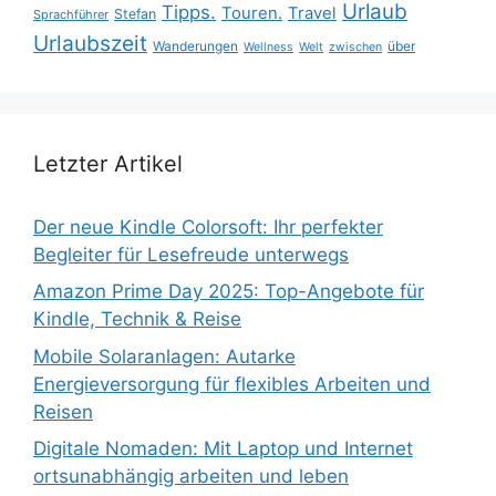
Urlaub
Tipps.
Touren.
Travel
Stefan
Sprachführer
Urlaubszeit
Wanderungen
über
Wellness
Welt
zwischen
Letzter Artikel
Der neue Kindle Colorsoft: Ihr perfekter
Begleiter für Lesefreude unterwegs
Amazon Prime Day 2025: Top-Angebote für
Kindle, Technik & Reise
Mobile Solaranlagen: Autarke
Energieversorgung für flexibles Arbeiten und
Reisen
Digitale Nomaden: Mit Laptop und Internet
ortsunabhängig arbeiten und leben