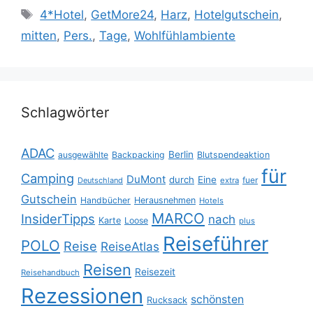
Schlagwörter
4*Hotel
,
GetMore24
,
Harz
,
Hotelgutschein
,
mitten
,
Pers.
,
Tage
,
Wohlfühlambiente
Schlagwörter
ADAC
Berlin
ausgewählte
Backpacking
Blutspendeaktion
für
Camping
DuMont
durch
Eine
fuer
Deutschland
extra
Gutschein
Handbücher
Herausnehmen
Hotels
MARCO
InsiderTipps
nach
Karte
Loose
plus
Reiseführer
POLO
Reise
ReiseAtlas
Reisen
Reisezeit
Reisehandbuch
Rezessionen
schönsten
Rucksack