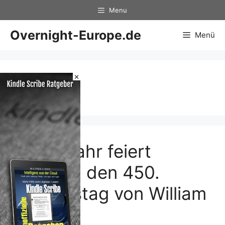
Zum
Menu
Inhalt
springen
Overnight-Europe.de
Menü
×
450.
Diese Jahr feiert
England den 450.
Geburtstag von William
…