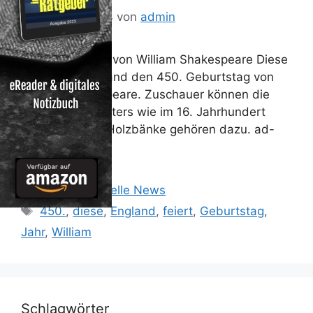
30. Januar 2014
von
admin
Auf den Spuren von William Shakespeare Diese
Jahr feiert England den 450. Geburtstag von
William Shakespeare. Zuschauer können die
Stücke des Dichters wie im 16. Jahrhundert
erleben. Härte Holzbänke gehören dazu. ad-
hoc-news.de
Kategorien
Reisen: Aktuelle News
Schlagwörter
450.
,
diese
,
England
,
feiert
,
Geburtstag
,
Jahr
,
William
Schlagwörter