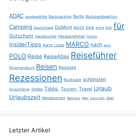
ADAC
Berlin
ausgewählte
Backpacking
Blutspendeaktion
für
Camping
DuMont
durch
Eine
fuer
Deutschland
extra
Gutschein
Handbücher
Herausnehmen
Hotels
MARCO
InsiderTipps
nach
Karte
Loose
plus
Reiseführer
POLO
Reise
ReiseAtlas
Reisen
Reisezeit
Reisehandbuch
Rezessionen
schönsten
Rucksack
Urlaub
Tipps.
Touren.
Travel
Stefan
Sprachführer
Urlaubszeit
Wanderungen
über
Wellness
Welt
zwischen
Letzter Artikel