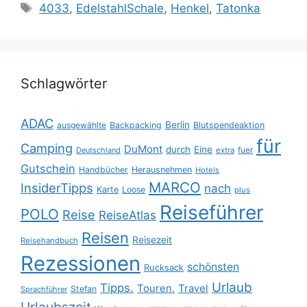
Schlagwörter
4033
,
EdelstahlSchale
,
Henkel
,
Tatonka
Schlagwörter
ADAC
Berlin
ausgewählte
Backpacking
Blutspendeaktion
für
Camping
DuMont
durch
Eine
fuer
Deutschland
extra
Gutschein
Handbücher
Herausnehmen
Hotels
MARCO
InsiderTipps
nach
Karte
Loose
plus
Reiseführer
POLO
Reise
ReiseAtlas
Reisen
Reisezeit
Reisehandbuch
Rezessionen
schönsten
Rucksack
Urlaub
Tipps.
Touren.
Travel
Stefan
Sprachführer
Urlaubszeit