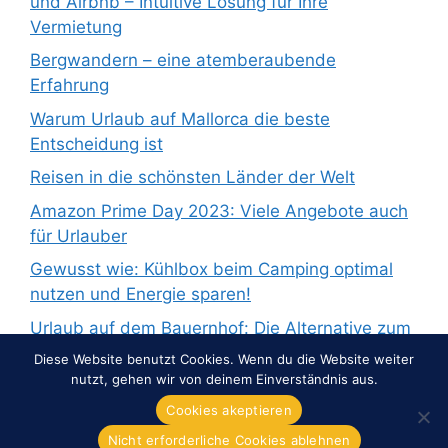
und Airbnb – Intuitive Lösung für Ihre
Vermietung
Bergwandern – eine atemberaubende
Erfahrung
Warum Urlaub auf Mallorca die beste
Entscheidung ist
Reisen in die schönsten Länder der Welt
Amazon Prime Day 2023: Viele Angebote auch
für Urlauber
Gewusst wie: Kühlbox beim Camping optimal
nutzen und Energie sparen!
Urlaub auf dem Bauernhof: Die Alternative zum
Pauschalurlaub
Diese Website benutzt Cookies. Wenn du die Website weiter
nutzt, gehen wir von deinem Einverständnis aus.
Cookies akeptieren
Nicht erforderliche Cookies ablehnen
© 2026 Overnight-Europe.de
• Erstellt mit