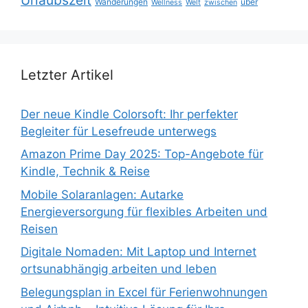
Wanderungen
über
Wellness
Welt
zwischen
Letzter Artikel
Der neue Kindle Colorsoft: Ihr perfekter
Begleiter für Lesefreude unterwegs
Amazon Prime Day 2025: Top-Angebote für
Kindle, Technik & Reise
Mobile Solaranlagen: Autarke
Energieversorgung für flexibles Arbeiten und
Reisen
Digitale Nomaden: Mit Laptop und Internet
ortsunabhängig arbeiten und leben
Belegungsplan in Excel für Ferienwohnungen