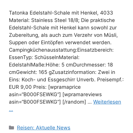
Tatonka Edelstahl-Schale mit Henkel, 4033
Material: Stainless Steel 18/8; Die praktische
Edelstahl-Schale mit Henkel kann sowohl zur
Zubereitung, als auch zum Verzehr von Müsli,
Suppen oder Eintöpfen verwendet werden.
Campingküchenausstattung:Einsatzbereich:
EssenTyp: SchüsselnMaterial:
EdelstahlMaße:Höhe: 5 cmDurchmesser: 18
cmGewicht: 165 gZusatzinformation: Zwei in
Eins: Koch- und Essgeschirr Unverb. Preisempf.:
EUR 9,00 Preis: [wpramaprice
asin=“B000FSEWKG“] [wpramareviews
asin=“B000FSEWKG“] [/random] …
Weiterlesen
…
Kategorien
Reisen: Aktuelle News