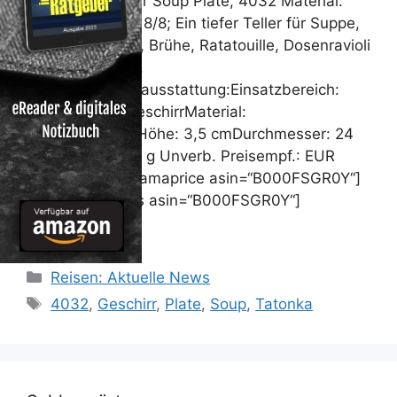
Tatonka Geschirr Soup Plate, 4032 Material:
Stainless Steel 18/8; Ein tiefer Teller für Suppe,
Bouillon, Eintopf, Brühe, Ratatouille, Dosenravioli
und vieles mehr.
Campingküchenausstattung:Einsatzbereich:
EssenTyp: EssgeschirrMaterial:
EdelstahlMaße:Höhe: 3,5 cmDurchmesser: 24
cmGewicht: 190 g Unverb. Preisempf.: EUR
8,50 Preis: [wpramaprice asin=“B000FSGR0Y“]
[wpramareviews asin=“B000FSGR0Y“]
[/random]
Kategorien
Reisen: Aktuelle News
Schlagwörter
4032
,
Geschirr
,
Plate
,
Soup
,
Tatonka