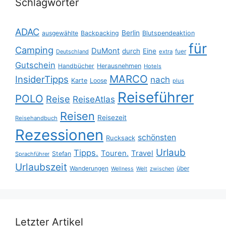
Schlagwörter
ADAC
Berlin
ausgewählte
Backpacking
Blutspendeaktion
für
Camping
DuMont
durch
Eine
fuer
Deutschland
extra
Gutschein
Handbücher
Herausnehmen
Hotels
MARCO
InsiderTipps
nach
Karte
Loose
plus
Reiseführer
POLO
Reise
ReiseAtlas
Reisen
Reisezeit
Reisehandbuch
Rezessionen
schönsten
Rucksack
Urlaub
Tipps.
Touren.
Travel
Stefan
Sprachführer
Urlaubszeit
Wanderungen
über
Wellness
Welt
zwischen
Letzter Artikel