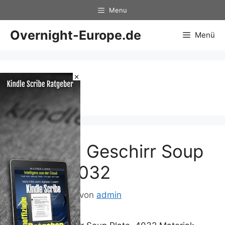
Zum
Menu
Inhalt
springen
Overnight-Europe.de
Menü
×
4032
Tatonka Geschirr Soup
Plate, 4032
3. August 2013
von
admin