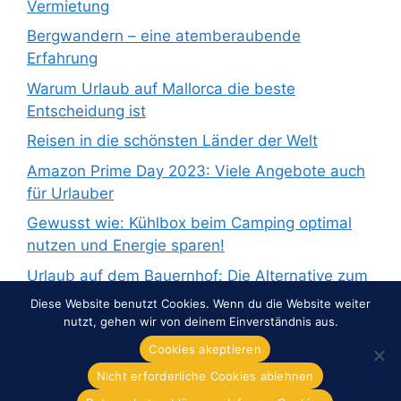
Vermietung
Bergwandern – eine atemberaubende
Erfahrung
Warum Urlaub auf Mallorca die beste
Entscheidung ist
Reisen in die schönsten Länder der Welt
Amazon Prime Day 2023: Viele Angebote auch
für Urlauber
Gewusst wie: Kühlbox beim Camping optimal
nutzen und Energie sparen!
Urlaub auf dem Bauernhof: Die Alternative zum
Pauschalurlaub
Diese Website benutzt Cookies. Wenn du die Website weiter
nutzt, gehen wir von deinem Einverständnis aus.
Cookies akeptieren
Nicht erforderliche Cookies ablehnen
© 2026 Overnight-Europe.de
• Erstellt mit