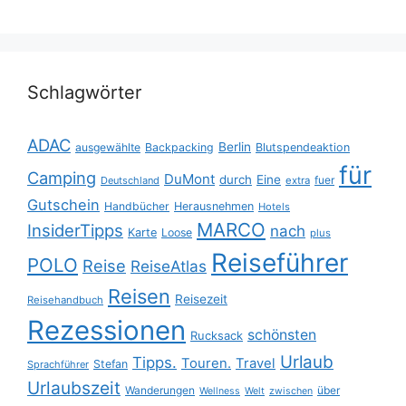
Schlagwörter
ADAC
Berlin
ausgewählte
Backpacking
Blutspendeaktion
für
Camping
DuMont
durch
Eine
fuer
Deutschland
extra
Gutschein
Handbücher
Herausnehmen
Hotels
MARCO
InsiderTipps
nach
Karte
Loose
plus
Reiseführer
POLO
Reise
ReiseAtlas
Reisen
Reisezeit
Reisehandbuch
Rezessionen
schönsten
Rucksack
Urlaub
Tipps.
Touren.
Travel
Stefan
Sprachführer
Urlaubszeit
Wanderungen
über
Wellness
Welt
zwischen