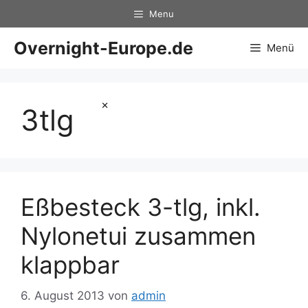
Zum
Menu
Inhalt
springen
Overnight-Europe.de
Menü
×
3tlg
Eßbesteck 3-tlg, inkl.
Nylonetui zusammen
klappbar
6. August 2013
von
admin