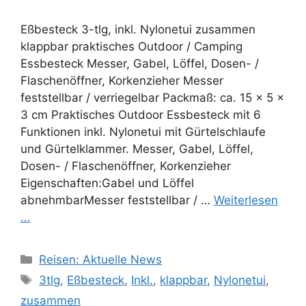
Eßbesteck 3-tlg, inkl. Nylonetui zusammen
klappbar praktisches Outdoor / Camping
Essbesteck Messer, Gabel, Löffel, Dosen- /
Flaschenöffner, Korkenzieher Messer
feststellbar / verriegelbar Packmaß: ca. 15 x 5 x
3 cm Praktisches Outdoor Essbesteck mit 6
Funktionen inkl. Nylonetui mit Gürtelschlaufe
und Gürtelklammer. Messer, Gabel, Löffel,
Dosen- / Flaschenöffner, Korkenzieher
Eigenschaften:Gabel und Löffel
abnehmbarMesser feststellbar / …
Weiterlesen
…
Kategorien
Reisen: Aktuelle News
Schlagwörter
3tlg
,
Eßbesteck
,
Inkl.
,
klappbar
,
Nylonetui
,
zusammen