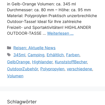
in Gelb-Orange Volumen: ca. 345 ml
Durchmesser: ca. 80 mm – Höhe: ca. 95 mm
Material: Polyprolylen Praktisch unzerbrechliche
Outdoor-Tasse! Ideal für Ihre zahlreiche
Freizeit- und Sportaktivitäten! HIGHLANDER
OUTDOOR-TASSE …
Weiterlesen …
Kategorien
Reisen: Aktuelle News
Schlagwörter
345ml
,
Camping
,
Erhältlich
,
Farben
,
GelbOrange
,
Highlander
,
KunststoffBecher
,
OutdoorZubehör
,
Polypropylen
,
verschiedene
,
Volumen
Schlagwörter