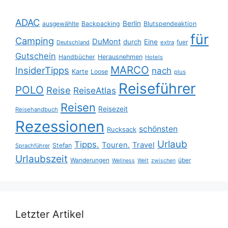
ADAC
Berlin
ausgewählte
Backpacking
Blutspendeaktion
für
Camping
DuMont
durch
Eine
fuer
Deutschland
extra
Gutschein
Handbücher
Herausnehmen
Hotels
MARCO
InsiderTipps
nach
Karte
Loose
plus
Reiseführer
POLO
Reise
ReiseAtlas
Reisen
Reisezeit
Reisehandbuch
Rezessionen
schönsten
Rucksack
Urlaub
Tipps.
Touren.
Travel
Stefan
Sprachführer
Urlaubszeit
Wanderungen
über
Wellness
Welt
zwischen
Letzter Artikel