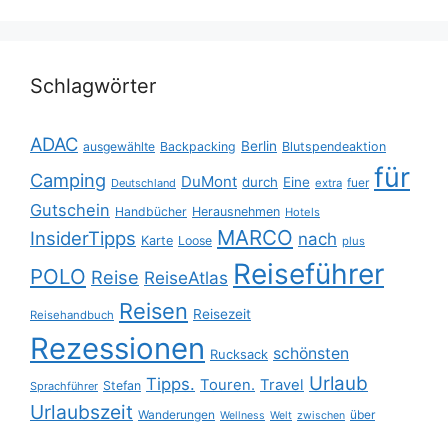
Schlagwörter
ADAC
Berlin
ausgewählte
Backpacking
Blutspendeaktion
für
Camping
DuMont
durch
Eine
fuer
Deutschland
extra
Gutschein
Handbücher
Herausnehmen
Hotels
MARCO
InsiderTipps
nach
Karte
Loose
plus
Reiseführer
POLO
Reise
ReiseAtlas
Reisen
Reisezeit
Reisehandbuch
Rezessionen
schönsten
Rucksack
Urlaub
Tipps.
Touren.
Travel
Stefan
Sprachführer
Urlaubszeit
Wanderungen
über
Wellness
Welt
zwischen