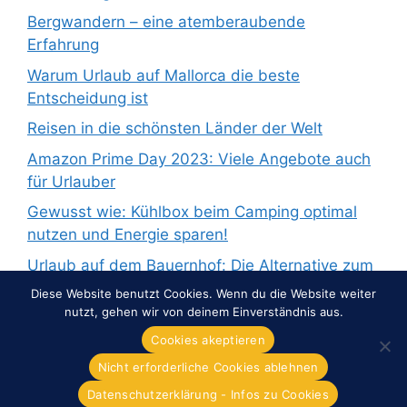
Bergwandern – eine atemberaubende
Erfahrung
Warum Urlaub auf Mallorca die beste
Entscheidung ist
Reisen in die schönsten Länder der Welt
Amazon Prime Day 2023: Viele Angebote auch
für Urlauber
Gewusst wie: Kühlbox beim Camping optimal
nutzen und Energie sparen!
Urlaub auf dem Bauernhof: Die Alternative zum
Pauschalurlaub
Diese Website benutzt Cookies. Wenn du die Website weiter
nutzt, gehen wir von deinem Einverständnis aus.
Cookies akeptieren
Nicht erforderliche Cookies ablehnen
© 2026 Overnight-Europe.de
• Erstellt mit
GeneratePress
Datenschutzerklärung - Infos zu Cookies