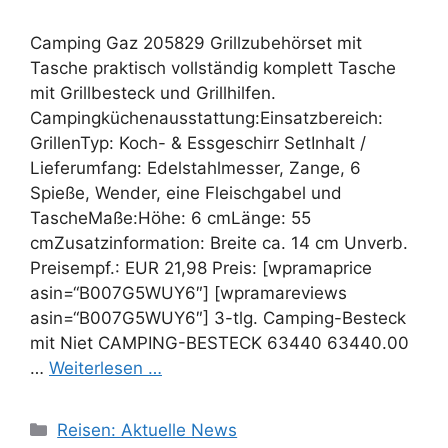
Camping Gaz 205829 Grillzubehörset mit
Tasche praktisch vollständig komplett Tasche
mit Grillbesteck und Grillhilfen.
Campingküchenausstattung:Einsatzbereich:
GrillenTyp: Koch- & Essgeschirr SetInhalt /
Lieferumfang: Edelstahlmesser, Zange, 6
Spieße, Wender, eine Fleischgabel und
TascheMaße:Höhe: 6 cmLänge: 55
cmZusatzinformation: Breite ca. 14 cm Unverb.
Preisempf.: EUR 21,98 Preis: [wpramaprice
asin=“B007G5WUY6″] [wpramareviews
asin=“B007G5WUY6″] 3-tlg. Camping-Besteck
mit Niet CAMPING-BESTECK 63440 63440.00
…
Weiterlesen …
Kategorien
Reisen: Aktuelle News