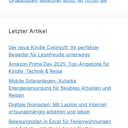
Wanderungen
über
Wellness
Welt
zwischen
Letzter Artikel
Der neue Kindle Colorsoft: Ihr perfekter
Begleiter für Lesefreude unterwegs
Amazon Prime Day 2025: Top-Angebote für
Kindle, Technik & Reise
Mobile Solaranlagen: Autarke
Energieversorgung für flexibles Arbeiten und
Reisen
Digitale Nomaden: Mit Laptop und Internet
ortsunabhängig arbeiten und leben
Belegungsplan in Excel für Ferienwohnungen