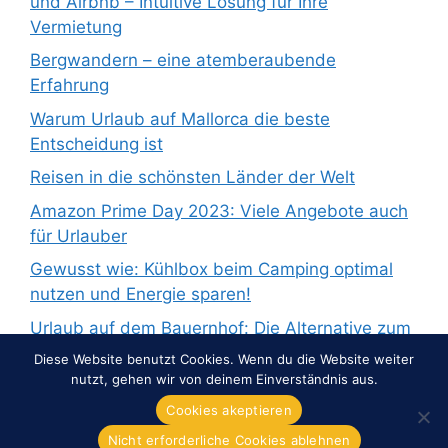
und Airbnb – Intuitive Lösung für Ihre
Vermietung
Bergwandern – eine atemberaubende
Erfahrung
Warum Urlaub auf Mallorca die beste
Entscheidung ist
Reisen in die schönsten Länder der Welt
Amazon Prime Day 2023: Viele Angebote auch
für Urlauber
Gewusst wie: Kühlbox beim Camping optimal
nutzen und Energie sparen!
Urlaub auf dem Bauernhof: Die Alternative zum
Pauschalurlaub
Diese Website benutzt Cookies. Wenn du die Website weiter
nutzt, gehen wir von deinem Einverständnis aus.
Cookies akeptieren
Nicht erforderliche Cookies ablehnen
© 2026 Overnight-Europe.de
• Erstellt mit