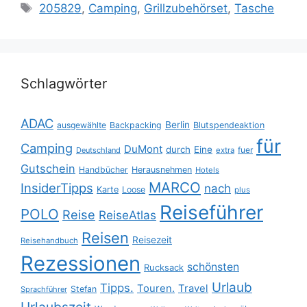
Schlagwörter
205829
,
Camping
,
Grillzubehörset
,
Tasche
Schlagwörter
ADAC
Berlin
ausgewählte
Backpacking
Blutspendeaktion
für
Camping
DuMont
durch
Eine
fuer
Deutschland
extra
Gutschein
Handbücher
Herausnehmen
Hotels
MARCO
InsiderTipps
nach
Karte
Loose
plus
Reiseführer
POLO
Reise
ReiseAtlas
Reisen
Reisezeit
Reisehandbuch
Rezessionen
schönsten
Rucksack
Urlaub
Tipps.
Touren.
Travel
Stefan
Sprachführer
Urlaubszeit