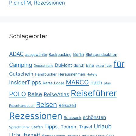
PicnicTM
,
Rezessionen
Schlagwörter
ADAC
Berlin
ausgewählte
Backpacking
Blutspendeaktion
für
Camping
DuMont
durch
Eine
fuer
Deutschland
extra
Gutschein
Handbücher
Herausnehmen
Hotels
MARCO
InsiderTipps
nach
Karte
Loose
plus
Reiseführer
POLO
Reise
ReiseAtlas
Reisen
Reisezeit
Reisehandbuch
Rezessionen
schönsten
Rucksack
Urlaub
Tipps.
Touren.
Travel
Stefan
Sprachführer
Urlaubszeit
Wanderungen
über