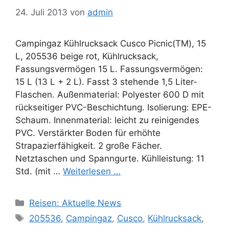
24. Juli 2013
von
admin
Campingaz Kühlrucksack Cusco Picnic(TM), 15
L, 205536 beige rot, Kühlrucksack,
Fassungsvermögen 15 L. Fassungsvermögen:
15 L (13 L + 2 L). Fasst 3 stehende 1,5 Liter-
Flaschen. Außenmaterial: Polyester 600 D mit
rückseitiger PVC-Beschichtung. Isolierung: EPE-
Schaum. Innenmaterial: leicht zu reinigendes
PVC. Verstärkter Boden für erhöhte
Strapazierfähigkeit. 2 große Fächer.
Netztaschen und Spanngurte. Kühlleistung: 11
Std. (mit …
Weiterlesen …
Kategorien
Reisen: Aktuelle News
Schlagwörter
205536
,
Campingaz
,
Cusco
,
Kühlrucksack
,