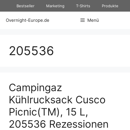
Zum
Bestseller
Marketing
T-Shirts
Produkte
Inhalt
springen
Overnight-Europe.de
Menü
205536
Campingaz
Kühlrucksack Cusco
Picnic(TM), 15 L,
205536 Rezessionen