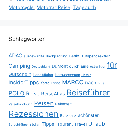
Motorcycle
,
MotorradReise
,
Tagebuch
Schlagwörter
ADAC
Berlin
ausgewählte
Backpacking
Blutspendeaktion
für
Camping
DuMont
durch
Eine
fuer
Deutschland
extra
Gutschein
Handbücher
Herausnehmen
Hotels
MARCO
InsiderTipps
nach
Karte
Loose
plus
Reiseführer
POLO
Reise
ReiseAtlas
Reisen
Reisezeit
Reisehandbuch
Rezessionen
schönsten
Rucksack
Urlaub
Tipps.
Touren.
Travel
Stefan
Sprachführer