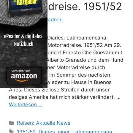
Motorradreise. 1951/52
8. Juli 2013
von
admin
The Motorcycle Diaries: Latinoamericana.
Tagebuch einer Motorradreise. 1951/52 Am 29.
Dezember 1951 bricht Ernesto Che Guevara mit
seinem Freund Alberto Granado und dem Hund
Comeback zu einer Motorradreise durch
Südamerika auf. Im Sommer des nächsten
Jahres sind sie wieder zu Hause in Buenos
Aires. Dieses ziellose Streifen durch unser
riesiges Amerika hat mich stärker verändert, …
Weiterlesen …
Kategorien
Reisen: Aktuelle News
Schlagwörter
1951/52
,
Diaries
,
einer
,
Latinoamericana.
,