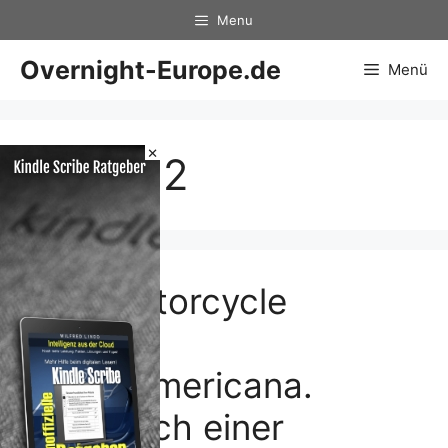
Zum
Menu
Inhalt
springen
Overnight-Europe.de
Menü
×
1951/52
The Motorcycle
Diaries:
Latinoamericana.
Tagebuch einer