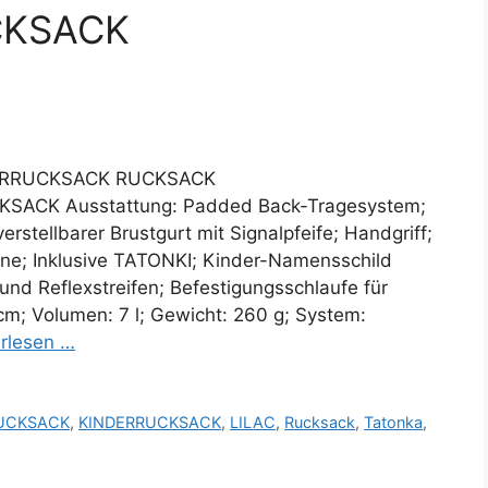
CKSACK
DERRUCKSACK RUCKSACK
ACK Ausstattung: Padded Back-Tragesystem;
stellbarer Brustgurt mit Signalpfeife; Handgriff;
rne; Inklusive TATONKI; Kinder-Namensschild
und Reflexstreifen; Befestigungsschlaufe für
m; Volumen: 7 l; Gewicht: 260 g; System:
rlesen …
UCKSACK
,
KINDERRUCKSACK
,
LILAC
,
Rucksack
,
Tatonka
,