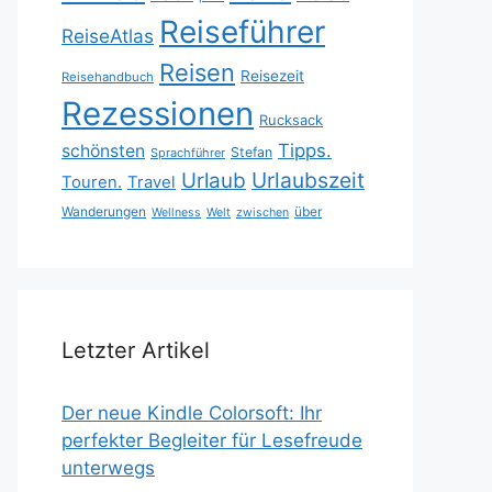
Reiseführer
ReiseAtlas
Reisen
Reisezeit
Reisehandbuch
Rezessionen
Rucksack
Tipps.
schönsten
Stefan
Sprachführer
Urlaubszeit
Urlaub
Touren.
Travel
Wanderungen
über
Wellness
Welt
zwischen
Letzter Artikel
Der neue Kindle Colorsoft: Ihr
perfekter Begleiter für Lesefreude
unterwegs