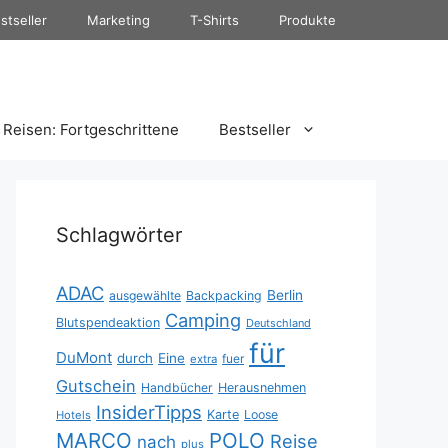
stseller
Marketing
T-Shirts
Produkte
Reisen: Fortgeschrittene
Bestseller
Schlagwörter
ADAC
Berlin
ausgewählte
Backpacking
Camping
Blutspendeaktion
Deutschland
für
DuMont
durch
Eine
fuer
extra
Gutschein
Handbücher
Herausnehmen
InsiderTipps
Karte
Loose
Hotels
MARCO
POLO
Reise
nach
plus