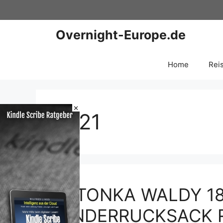
Zum
Inhalt
springen
Overnight-Europe.de
Home
Rei
×
1821
TATONKA WALDY 18
KINDERRUCKSACK 