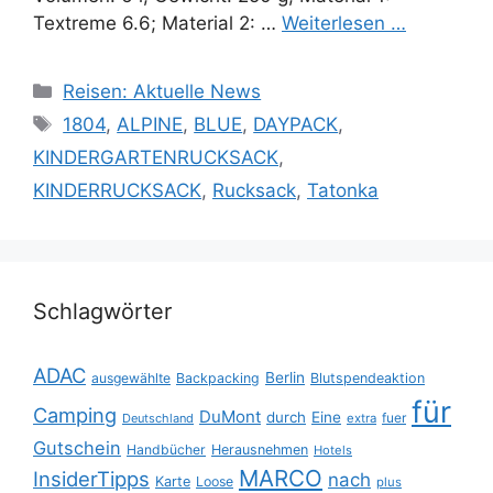
Textreme 6.6; Material 2: …
Weiterlesen …
Kategorien
Reisen: Aktuelle News
Schlagwörter
1804
,
ALPINE
,
BLUE
,
DAYPACK
,
KINDERGARTENRUCKSACK
,
KINDERRUCKSACK
,
Rucksack
,
Tatonka
Schlagwörter
ADAC
Berlin
ausgewählte
Backpacking
Blutspendeaktion
für
Camping
DuMont
durch
Eine
fuer
Deutschland
extra
Gutschein
Handbücher
Herausnehmen
Hotels
MARCO
InsiderTipps
nach
Karte
Loose
plus