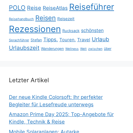
Reiseführer
POLO
Reise
ReiseAtlas
Reisen
Reisezeit
Reisehandbuch
Rezessionen
schönsten
Rucksack
Urlaub
Tipps.
Touren.
Travel
Stefan
Sprachführer
Urlaubszeit
Wanderungen
über
Wellness
Welt
zwischen
Letzter Artikel
Der neue Kindle Colorsoft: Ihr perfekter
Begleiter für Lesefreude unterwegs
Amazon Prime Day 2025: Top-Angebote für
Kindle, Technik & Reise
Mobile Solaranlagen: Autarke