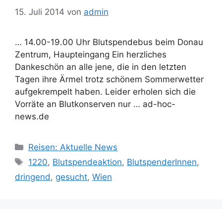
15. Juli 2014
von
admin
… 14.00-19.00 Uhr Blutspendebus beim Donau
Zentrum, Haupteingang Ein herzliches
Dankeschön an alle jene, die in den letzten
Tagen ihre Ärmel trotz schönem Sommerwetter
aufgekrempelt haben. Leider erholen sich die
Vorräte an Blutkonserven nur … ad-hoc-
news.de
Kategorien
Reisen: Aktuelle News
Schlagwörter
1220
,
Blutspendeaktion
,
BlutspenderInnen
,
dringend
,
gesucht
,
Wien