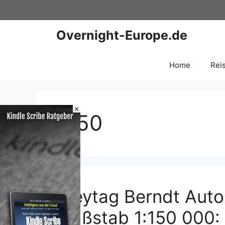
Zum
Inhalt
springen
Overnight-Europe.de
Home
Rei
×
1150
Freytag Berndt Auto
Maßstab 1:150 000: 