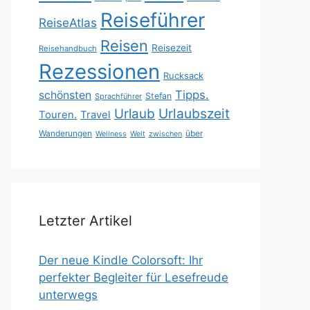
Reiseführer
ReiseAtlas
Reisen
Reisezeit
Reisehandbuch
Rezessionen
Rucksack
Tipps.
schönsten
Stefan
Sprachführer
Urlaubszeit
Urlaub
Touren.
Travel
Wanderungen
über
Wellness
Welt
zwischen
Letzter Artikel
Der neue Kindle Colorsoft: Ihr
perfekter Begleiter für Lesefreude
unterwegs