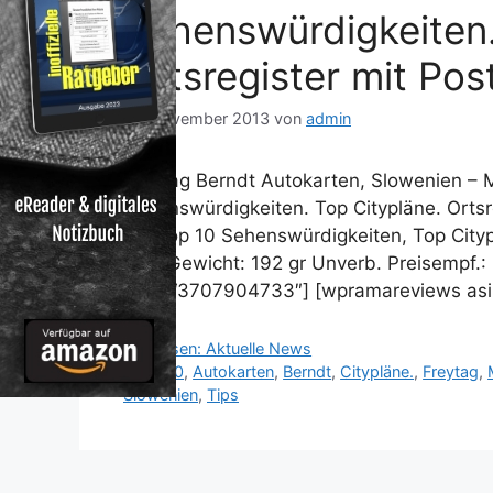
Sehenswürdigkeiten.
Ortsregister mit Pos
14. November 2013
von
admin
Freytag Berndt Autokarten, Slowenien – 
Sehenswürdigkeiten. Top Citypläne. Ortsre
Mit Top 10 Sehenswürdigkeiten, Top Citypl
2014Gewicht: 192 gr Unverb. Preisempf.:
asin=“3707904733″] [wpramareviews as
Kategorien
Reisen: Aktuelle News
Schlagwörter
1150
,
Autokarten
,
Berndt
,
Citypläne.
,
Freytag
,
Slowenien
,
Tips