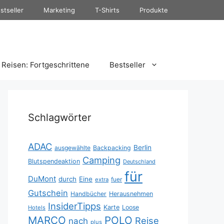
stseller
Marketing
T-Shirts
Produkte
Reisen: Fortgeschrittene
Bestseller
Schlagwörter
ADAC
Berlin
ausgewählte
Backpacking
Camping
Blutspendeaktion
Deutschland
für
DuMont
durch
Eine
fuer
extra
Gutschein
Handbücher
Herausnehmen
InsiderTipps
Karte
Loose
Hotels
MARCO
POLO
Reise
nach
plus