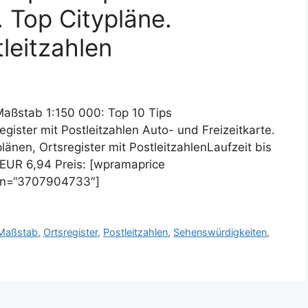
 Top Citypläne.
tleitzahlen
Maßstab 1:150 000: Top 10 Tips
gister mit Postleitzahlen Auto- und Freizeitkarte.
änen, Ortsregister mit PostleitzahlenLaufzeit bis
 EUR 6,94 Preis: [wpramaprice
in=“3707904733″]
Maßstab
,
Ortsregister
,
Postleitzahlen
,
Sehenswürdigkeiten
,