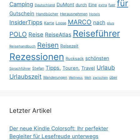
für
Camping
DuMont
durch
Eine
fuer
Deutschland
extra
Gutschein
Handbücher
Herausnehmen
Hotels
MARCO
InsiderTipps
nach
Karte
Loose
plus
Reiseführer
POLO
Reise
ReiseAtlas
Reisen
Reisezeit
Reisehandbuch
Rezessionen
schönsten
Rucksack
Urlaub
Tipps.
Touren.
Travel
Stefan
Sprachführer
Urlaubszeit
Wanderungen
über
Wellness
Welt
zwischen
Letzter Artikel
Der neue Kindle Colorsoft: Ihr perfekter
Begleiter für Lesefreude unterwegs