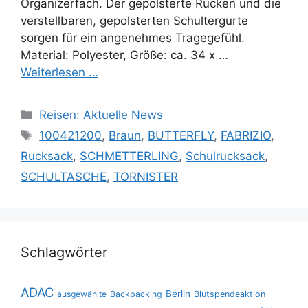
Organizerfach. Der gepolsterte Rücken und die
verstellbaren, gepolsterten Schultergurte
sorgen für ein angenehmes Tragegefühl.
Material: Polyester, Größe: ca. 34 x …
Weiterlesen …
Kategorien
Reisen: Aktuelle News
Schlagwörter
100421200
,
Braun
,
BUTTERFLY
,
FABRIZIO
,
Rucksack
,
SCHMETTERLING
,
Schulrucksack
,
SCHULTASCHE
,
TORNISTER
Schlagwörter
ADAC
Berlin
ausgewählte
Backpacking
Blutspendeaktion