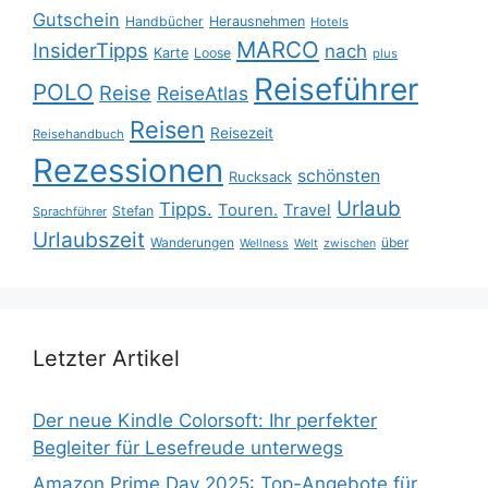
Gutschein
Handbücher
Herausnehmen
Hotels
MARCO
InsiderTipps
nach
Karte
Loose
plus
Reiseführer
POLO
Reise
ReiseAtlas
Reisen
Reisezeit
Reisehandbuch
Rezessionen
schönsten
Rucksack
Urlaub
Tipps.
Touren.
Travel
Stefan
Sprachführer
Urlaubszeit
Wanderungen
über
Wellness
Welt
zwischen
Letzter Artikel
Der neue Kindle Colorsoft: Ihr perfekter
Begleiter für Lesefreude unterwegs
Amazon Prime Day 2025: Top-Angebote für