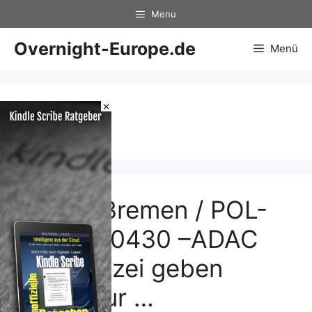
Zum
Menu
Inhalt
springen
Overnight-Europe.de
Menü
×
0430
Polizei Bremen / POL-
HB: Nr: 0430 –ADAC
und Polizei geben
Tipps zur …