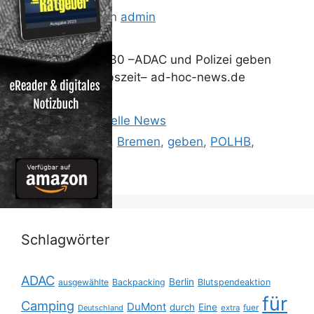
20. Juli 2014
von
admin
POL-HB: Nr: 0430 –ADAC und Polizei geben
Tipps zur Urlaubszeit– ad-hoc-news.de
Kategorien
Reisen: Aktuelle News
Schlagwörter
0430
,
ADAC
,
Bremen
,
geben
,
POLHB
,
Polizei
,
Tipps.
Schlagwörter
ADAC
Berlin
ausgewählte
Backpacking
Blutspendeaktion
für
Camping
DuMont
durch
Eine
fuer
Deutschland
extra