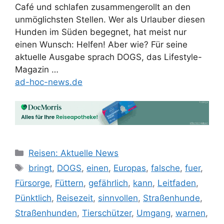
Café und schlafen zusammengerollt an den
unmöglichsten Stellen. Wer als Urlauber diesen
Hunden im Süden begegnet, hat meist nur
einen Wunsch: Helfen! Aber wie? Für seine
aktuelle Ausgabe sprach DOGS, das Lifestyle-
Magazin …
ad-hoc-news.de
Kategorien
Reisen: Aktuelle News
Schlagwörter
bringt
,
DOGS
,
einen
,
Europas
,
falsche
,
fuer
,
Fürsorge
,
Füttern
,
gefährlich
,
kann
,
Leitfaden
,
Pünktlich
,
Reisezeit
,
sinnvollen
,
Straßenhunde
,
Straßenhunden
,
Tierschützer
,
Umgang
,
warnen
,