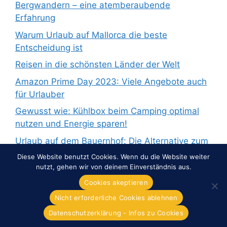
Bergwandern – eine atemberaubende
Erfahrung
Warum Urlaub auf Mallorca die beste
Entscheidung ist
Reisen in die schönsten Länder der Welt
Amazon Prime Day 2023: Viele Angebote auch
für Urlauber
Gewusst wie: Kühlbox beim Camping optimal
nutzen und Energie sparen!
Urlaub auf dem Bauernhof: Die Alternative zum
Pauschalurlaub
Diese Website benutzt Cookies. Wenn du die Website weiter
nutzt, gehen wir von deinem Einverständnis aus.
Cookies akeptieren
Nicht erforderliche Cookies ablehnen
© 2026 Overnight-Europe.de
• Erstellt mit
GeneratePress
Datenschutzerklärung - Infos zu Cookies