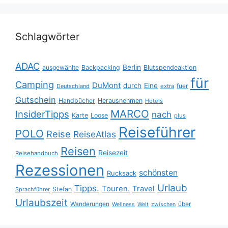
Schlagwörter
ADAC
Berlin
ausgewählte
Backpacking
Blutspendeaktion
für
Camping
DuMont
durch
Eine
fuer
Deutschland
extra
Gutschein
Handbücher
Herausnehmen
Hotels
MARCO
InsiderTipps
nach
Karte
Loose
plus
Reiseführer
POLO
Reise
ReiseAtlas
Reisen
Reisezeit
Reisehandbuch
Rezessionen
schönsten
Rucksack
Urlaub
Tipps.
Touren.
Travel
Stefan
Sprachführer
Urlaubszeit
Wanderungen
über
Wellness
Welt
zwischen