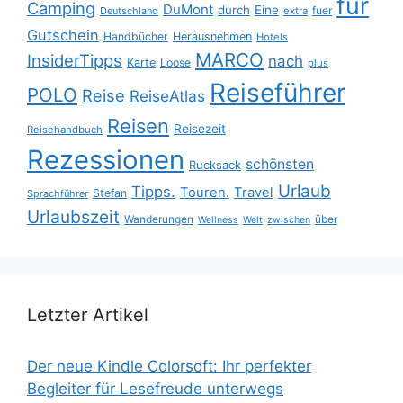
für
Camping
DuMont
durch
Eine
fuer
Deutschland
extra
Gutschein
Handbücher
Herausnehmen
Hotels
MARCO
InsiderTipps
nach
Karte
Loose
plus
Reiseführer
POLO
Reise
ReiseAtlas
Reisen
Reisezeit
Reisehandbuch
Rezessionen
schönsten
Rucksack
Urlaub
Tipps.
Touren.
Travel
Stefan
Sprachführer
Urlaubszeit
Wanderungen
über
Wellness
Welt
zwischen
Letzter Artikel
Der neue Kindle Colorsoft: Ihr perfekter
Begleiter für Lesefreude unterwegs