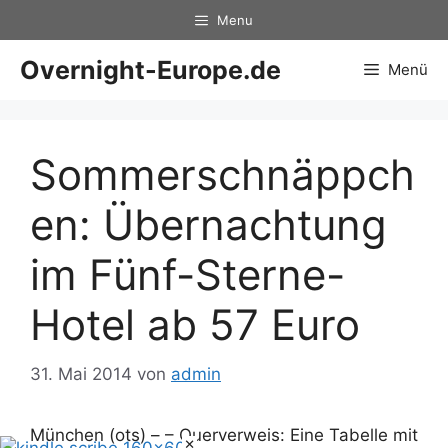
Zum
Menu
Inhalt
springen
Overnight-Europe.de
Menü
Sommerschnäppch
en: Übernachtung
im Fünf-Sterne-
Hotel ab 57 Euro
31. Mai 2014
von
admin
München (ots) – – Querverweis: Eine Tabelle mit
×