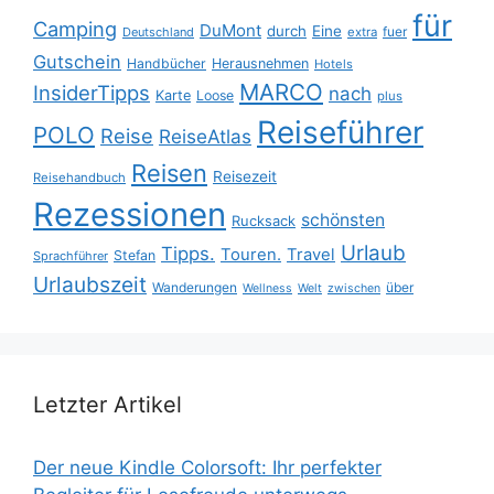
für
Camping
DuMont
durch
Eine
fuer
Deutschland
extra
Gutschein
Handbücher
Herausnehmen
Hotels
MARCO
InsiderTipps
nach
Karte
Loose
plus
Reiseführer
POLO
Reise
ReiseAtlas
Reisen
Reisezeit
Reisehandbuch
Rezessionen
schönsten
Rucksack
Urlaub
Tipps.
Touren.
Travel
Stefan
Sprachführer
Urlaubszeit
Wanderungen
über
Wellness
Welt
zwischen
Letzter Artikel
Der neue Kindle Colorsoft: Ihr perfekter