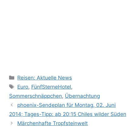
Kategorien
Reisen: Aktuelle News
Schlagwörter
Euro
,
FünfSterneHotel
,
Sommerschnäppchen
,
Übernachtung
phoenix-Sendeplan für Montag, 02. Juni
2014; Tages-Tipp: ab 20:15 Chiles wilder Süden
Märchenhafte Tropfsteinwelt