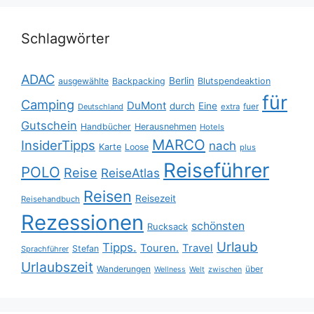
Schlagwörter
ADAC
Berlin
ausgewählte
Backpacking
Blutspendeaktion
für
Camping
DuMont
durch
Eine
fuer
Deutschland
extra
Gutschein
Handbücher
Herausnehmen
Hotels
MARCO
InsiderTipps
nach
Karte
Loose
plus
Reiseführer
POLO
Reise
ReiseAtlas
Reisen
Reisezeit
Reisehandbuch
Rezessionen
schönsten
Rucksack
Urlaub
Tipps.
Touren.
Travel
Stefan
Sprachführer
Urlaubszeit
Wanderungen
über
Wellness
Welt
zwischen