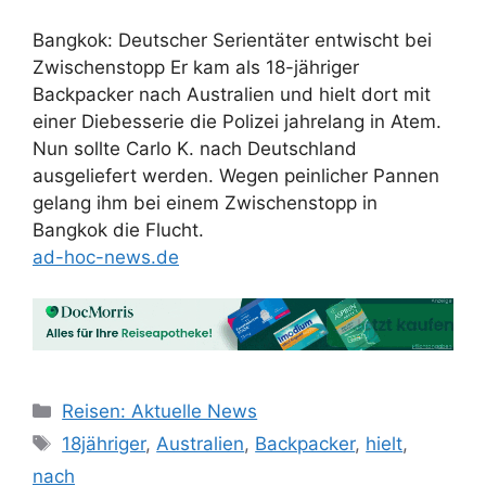
Bangkok: Deutscher Serientäter entwischt bei
Zwischenstopp Er kam als 18-jähriger
Backpacker nach Australien und hielt dort mit
einer Diebesserie die Polizei jahrelang in Atem.
Nun sollte Carlo K. nach Deutschland
ausgeliefert werden. Wegen peinlicher Pannen
gelang ihm bei einem Zwischenstopp in
Bangkok die Flucht.
ad-hoc-news.de
Kategorien
Reisen: Aktuelle News
Schlagwörter
18jähriger
,
Australien
,
Backpacker
,
hielt
,
nach