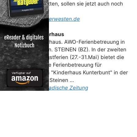
wenig Ferien hätten, sollen sie jetzt auch noch
gekürzt werden.
Read more on
Derwesten.de
Ferien
im Kinderhaus
Ferien im Kinderhaus. AWO-Ferienbetreuung in
den Pfingstferien. STEINEN (BZ). In der zweiten
Woche der Pfingstferien (27.-31.Mai) bietet die
AWO wieder eine Ferienbetreuung für
Grundschüler im "Kinderhaus Kunterbunt" in der
Köchlinstraße in Steinen …
Read more on
Badische Zeitung