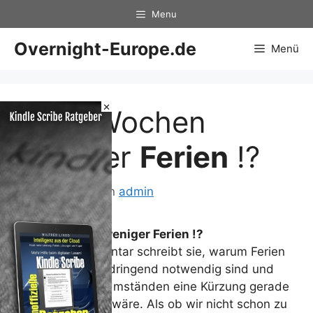
Zum
Menu
Inhalt
springen
Overnight-Europe.de
Menü
×
Zwei Wochen
weniger
Ferien
!?
21. Mai 2013
von
admin
Zwei Wochen weniger
Ferien
!?
In ihrem Kommentar schreibt sie, warum Ferien
für alle Schüler dringend notwendig sind und
unter welchen Umständen eine Kürzung gerade
noch vertretbar wäre. Als ob wir nicht schon zu