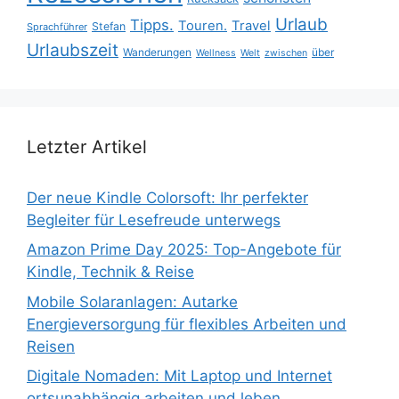
Urlaub
Tipps.
Touren.
Travel
Stefan
Sprachführer
Urlaubszeit
Wanderungen
über
Wellness
Welt
zwischen
Letzter Artikel
Der neue Kindle Colorsoft: Ihr perfekter
Begleiter für Lesefreude unterwegs
Amazon Prime Day 2025: Top-Angebote für
Kindle, Technik & Reise
Mobile Solaranlagen: Autarke
Energieversorgung für flexibles Arbeiten und
Reisen
Digitale Nomaden: Mit Laptop und Internet
ortsunabhängig arbeiten und leben