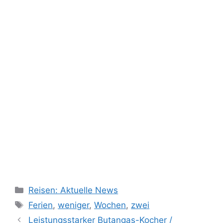
Kategorien
Reisen: Aktuelle News
Schlagwörter
Ferien
,
weniger
,
Wochen
,
zwei
Leistungsstarker Butangas-Kocher /