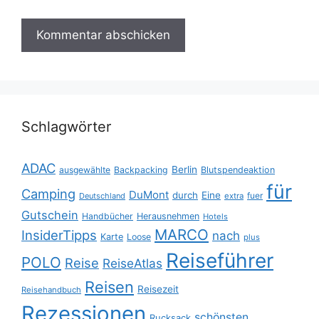
Schlagwörter
ADAC
Berlin
ausgewählte
Backpacking
Blutspendeaktion
für
Camping
DuMont
durch
Eine
fuer
Deutschland
extra
Gutschein
Handbücher
Herausnehmen
Hotels
MARCO
InsiderTipps
nach
Karte
Loose
plus
Reiseführer
POLO
Reise
ReiseAtlas
Reisen
Reisezeit
Reisehandbuch
Rezessionen
schönsten
Rucksack