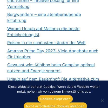
und Airbnb – Intuitive Lösung für Ihre
Vermietung
Bergwandern – eine atemberaubende
Erfahrung
Warum Urlaub auf Mallorca die beste
Entscheidung ist
Reisen in die schönsten Länder der Welt
Amazon Prime Day 2023: Viele Angebote auch
für Urlauber
Gewusst wie: Kühlbox beim Camping optimal
nutzen und Energie sparen!
Urlaub auf dem Bauernhof: Die Alternative zum
Pauschalurlaub
Diese Website benutzt Cookies. Wenn du die Website weiter
nutzt, gehen wir von deinem Einverständnis aus.
Cookies akeptieren
Nicht erforderliche Cookies ablehnen
© 2026 Overnight-Europe.de
• Erstellt mit