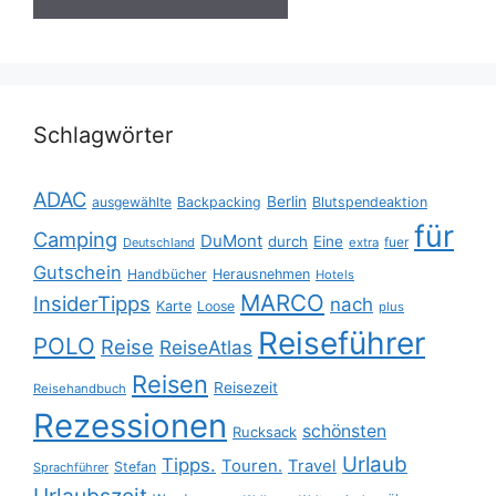
Schlagwörter
ADAC
Berlin
ausgewählte
Backpacking
Blutspendeaktion
für
Camping
DuMont
durch
Eine
fuer
Deutschland
extra
Gutschein
Handbücher
Herausnehmen
Hotels
MARCO
InsiderTipps
nach
Karte
Loose
plus
Reiseführer
POLO
Reise
ReiseAtlas
Reisen
Reisezeit
Reisehandbuch
Rezessionen
schönsten
Rucksack
Urlaub
Tipps.
Touren.
Travel
Stefan
Sprachführer
Urlaubszeit