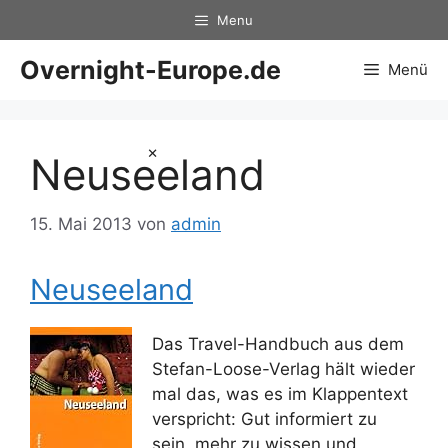
Zum
Menu
Inhalt
springen
Overnight-Europe.de
Menü
×
Neuseeland
15. Mai 2013
von
admin
Neuseeland
Das Travel-Handbuch aus dem
Stefan-Loose-Verlag hält wieder
mal das, was es im Klappentext
verspricht: Gut informiert zu
sein, mehr zu wissen und