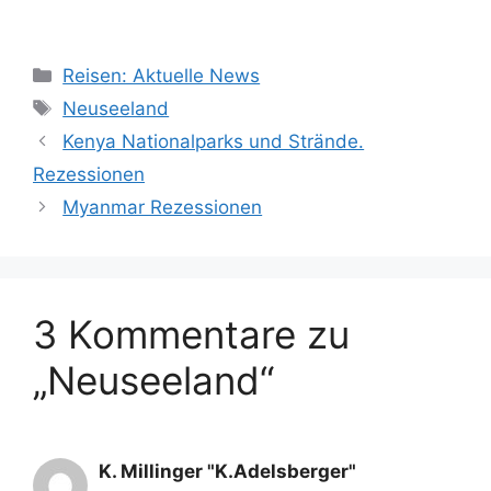
Kategorien
Reisen: Aktuelle News
Schlagwörter
Neuseeland
Kenya Nationalparks und Strände.
Rezessionen
Myanmar Rezessionen
3 Kommentare zu
„Neuseeland“
K. Millinger "K.Adelsberger"