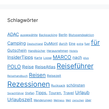
Schlagwörter
ADAC
Berlin
ausgewählte
Backpacking
Blutspendeaktion
für
Camping
DuMont
durch
Eine
fuer
Deutschland
extra
Gutschein
Handbücher
Herausnehmen
Hotels
MARCO
InsiderTipps
nach
Karte
Loose
plus
Reiseführer
POLO
Reise
ReiseAtlas
Reisen
Reisezeit
Reisehandbuch
Rezessionen
schönsten
Rucksack
Urlaub
Tipps.
Touren.
Travel
Stefan
Sprachführer
Urlaubszeit
Wanderungen
über
Wellness
Welt
zwischen